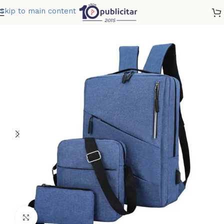
Skip to main content
Home
»
Tienda
»
MORRAL LAIK TRES
Clic para ampliar