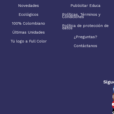
Novedades
Publicitar Educa
Ecológicos
Políticas, Términos y
Condiciones
100% Colombiano
Política de protección de
datos
Últimas Unidades
¿Preguntas?
Tú logo a Full Color
Contáctanos
Sígu