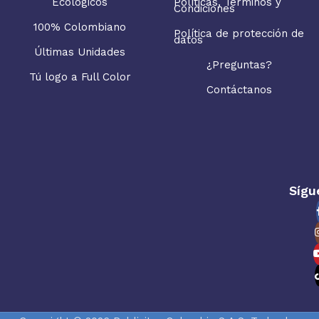
Ecológicos
Políticas, Términos y
Condiciones
100% Colombiano
Política de protección de
datos
Últimas Unidades
¿Preguntas?
Tú logo a Full Color
Contáctanos
Sígu