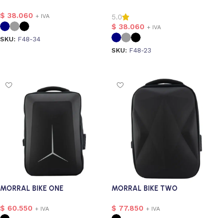
$
38.060
5.0
+ IVA
$
38.060
+ IVA
SKU:
F48-34
SKU:
F48-23
Seleccionar opciones
Seleccionar opciones
MORRAL BIKE ONE
MORRAL BIKE TWO
$
60.550
$
77.850
+ IVA
+ IVA