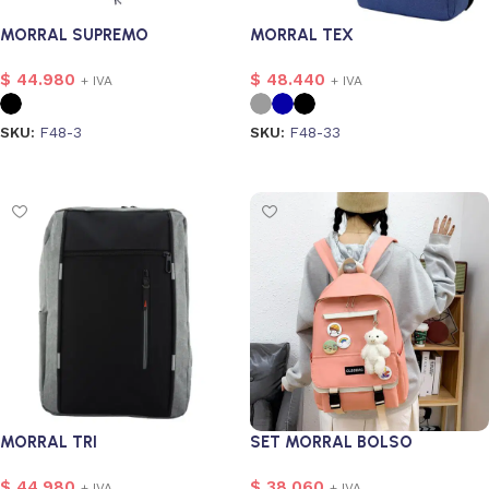
MORRAL SUPREMO
MORRAL TEX
$
44.980
$
48.440
+ IVA
+ IVA
SKU:
F48-3
SKU:
F48-33
Seleccionar opciones
Seleccionar opciones
MORRAL TRI
SET MORRAL BOLSO
$
44.980
$
38.060
+ IVA
+ IVA