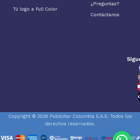
¿Preguntas?
Tú logo a Full Color
Contáctanos
Sígu
Copyright © 2026 Publicitar Colombia S.A.S. Todos los
derechos reservados.