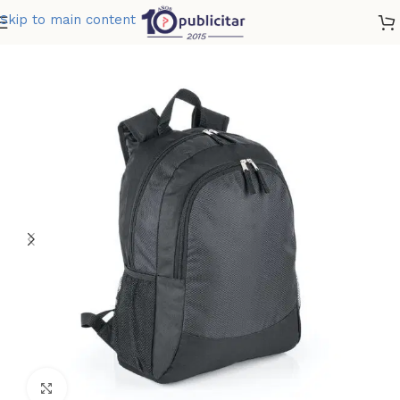
Skip to main content
Home
»
Tienda
»
MORRAL PICASSO 17 LTS
Clic para ampliar