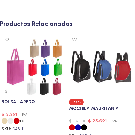
Productos Relacionados
BOLSA LAREDO
-30%
MOCHILA MAURITANIA
$
3.351
+ IVA
$
25.621
$
36.638
+3
+ IVA
SKU:
C46-11