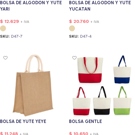
BOLSA DE ALGODON Y YUTE
BOLSA DE ALGODON Y YUTE
YARI
YUCATAN
$
12.629
$
20.760
+ IVA
+ IVA
SKU:
D47-7
SKU:
D47-4
Seleccionar opciones
Seleccionar opciones
BOLSA DE YUTE YEYE
BOLSA GENTLE
$
11.248
$
10.650
+ IVA
+ IVA