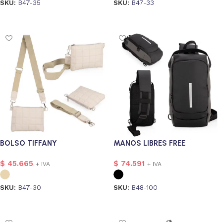
SKU:
B47-35
SKU:
B47-33
Seleccionar opciones
Seleccionar opciones
onalizado
4
BOLSO TIFFANY
MANOS LIBRES FREE
$
45.665
$
74.591
+ IVA
+ IVA
SKU:
B47-30
SKU:
B48-100
Seleccionar opciones
Seleccionar opciones