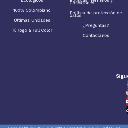
Ecológicos
Políticas, Términos y
Condiciones
100% Colombiano
Política de protección de
datos
Últimas Unidades
¿Preguntas?
Tú logo a Full Color
Contáctanos
Sígu