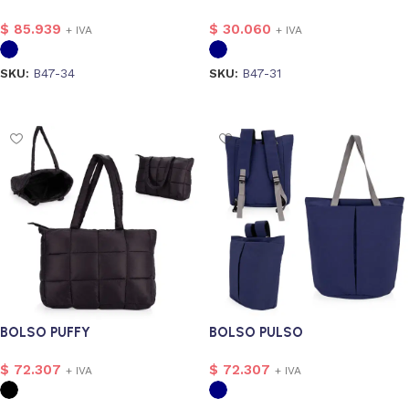
$
85.939
$
30.060
+ IVA
+ IVA
SKU:
B47-34
SKU:
B47-31
Seleccionar opciones
Seleccionar opciones
nalizado
3
BOLSO PUFFY
BOLSO PULSO
$
72.307
$
72.307
+ IVA
+ IVA