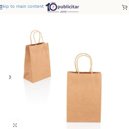
Skip to main content
Home
»
Tienda
»
BOLSA BETTY 16 X 23 X 10
Clic para ampliar