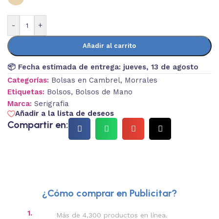
-
+
Añadir al carrito
📦 Fecha estimada de entrega:
jueves, 13 de agosto
Categorías:
Bolsas en Cambrel
,
Morrales
Etiquetas:
Bolsos
,
Bolsos de Mano
Marca:
Serigrafia
Añadir a la lista de deseos
Compartir en:
¿Cómo comprar en Publicitar?
1.
2.
Más de 4,300 productos en línea.
Des