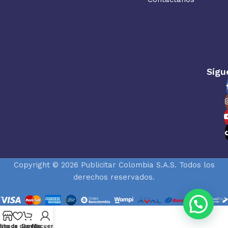
Sígu
Copyright © 2026 Publicitar Colombia S.A.S. Todos los
derechos reservados.
ista de deseos
Tienda
Carrito
Mi cuenta