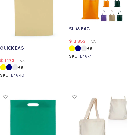
SLIM BAG
$
2.353
+ IVA
QUICK BAG
+9
SKU:
B46-7
$
1.173
+ IVA
Seleccionar opciones
+9
SKU:
B46-10
Seleccionar opciones