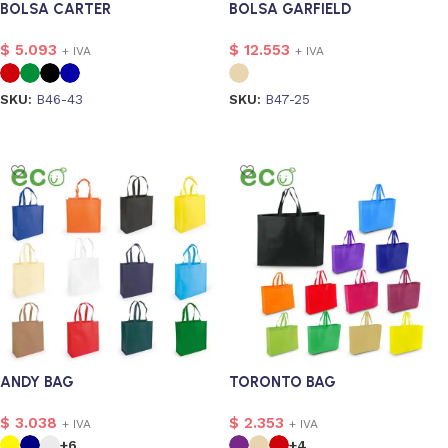
BOLSA CARTER
BOLSA GARFIELD
$
5.093
$
12.553
+ IVA
+ IVA
SKU:
B46-43
SKU:
B47-25
Seleccionar opciones
Seleccionar opciones
ANDY BAG
TORONTO BAG
$
3.038
$
2.353
+ IVA
+ IVA
+6
+4