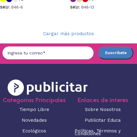
SKU:
B46-6
SKU:
B46-13
Seleccionar opciones
Seleccionar opciones
Cargar más productos
Categorias Principales
Enlaces de interés
Tiempo Libre
Sobre Nosotros
Novedades
Publicitar Educa
Ecológicos
Políticas, Términos y
Condiciones