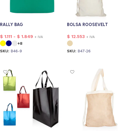
RALLY BAG
BOLSA ROOSEVELT
$
1.111
-
$
1.849
$
12.553
+ IVA
+ IVA
+8
SKU:
B46-9
SKU:
B47-26
Seleccionar opciones
Seleccionar opciones