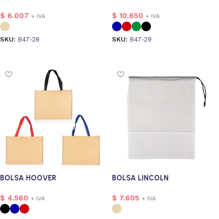
$
6.007
$
10.650
+ IVA
+ IVA
SKU:
B47-28
SKU:
B47-29
Seleccionar opciones
Seleccionar opciones
onalizado
3
BOLSA HOOVER
BOLSA LINCOLN
$
4.560
$
7.605
+ IVA
+ IVA