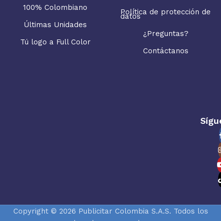
100% Colombiano
Política de protección de
datos
Últimas Unidades
¿Preguntas?
Tú logo a Full Color
Contáctanos
Sígu
Copyright © 2026 Publicitar Colombia S.A.S. Todos los