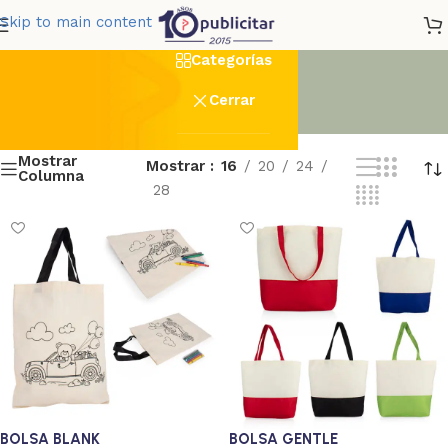
Bolsos de Mano
Skip to main content
Categorías
Cerrar
Mostrar
Mostrar
16
20
24
Columna
28
BOLSA BLANK
BOLSA GENTLE