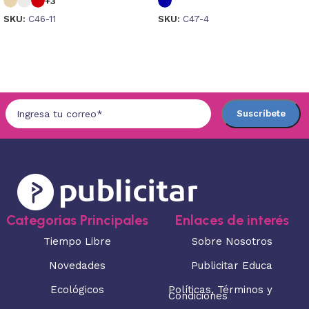
+3
SKU:
C46-11
SKU:
C47-4
Seleccionar opciones
Seleccionar opciones
Categorias Principales
Enlaces de interés
Tiempo Libre
Sobre Nosotros
Novedades
Publicitar Educa
Ecológicos
Políticas, Términos y
Condiciones