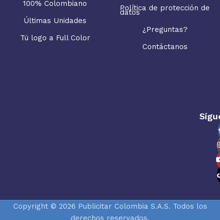
100% Colombiano
Política de protección de
datos
Últimas Unidades
¿Preguntas?
Tú logo a Full Color
Contáctanos
Sígu
Copyright © 2026 Publicitar Colombia S.A.S. Todos los
derechos reservados.