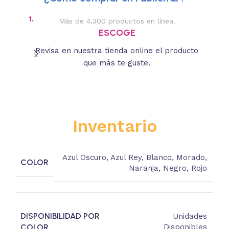
1.
2.
Más de 4,300 productos en línea.
Des
ESCOGE
Revisa en nuestra tienda online el producto
Lee
que más te guste.
s
Inventario
Azul Oscuro
,
Azul Rey
,
Blanco
,
Morado
,
COLOR
Naranja
,
Negro
,
Rojo
DISPONIBILIDAD POR
Unidades
COLOR
Disponibles