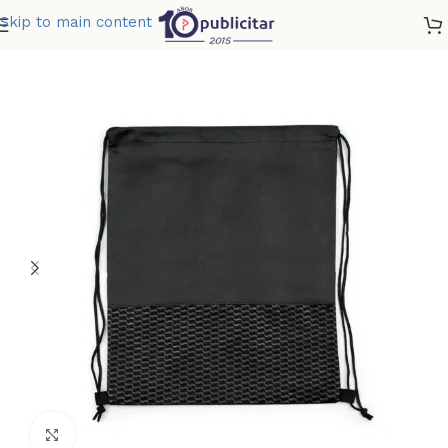
Skip to main content
Home
»
Tienda
»
MOCHILA VIRGINIA
Clic para ampliar