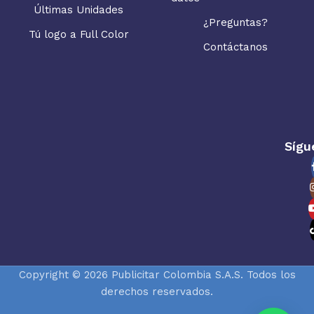
Últimas Unidades
¿Preguntas?
Tú logo a Full Color
Contáctanos
Sígu
Copyright © 2026 Publicitar Colombia S.A.S. Todos los
derechos reservados.