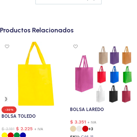
Productos Relacionados
BOLSA LAREDO
-30%
BOLSA TOLEDO
$
3.351
+ IVA
$
2.225
$
3.181
+3
+ IVA
SKU:
C46-11