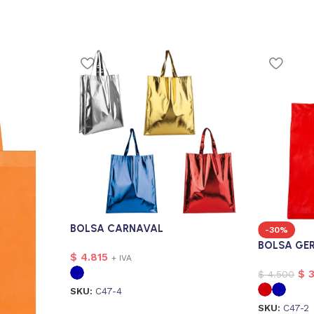
BOLSA CARNAVAL
-30%
BOLSA GER
$
4.815
+ IVA
$
3
$
4.500
SKU:
C47-4
SKU:
C47-2