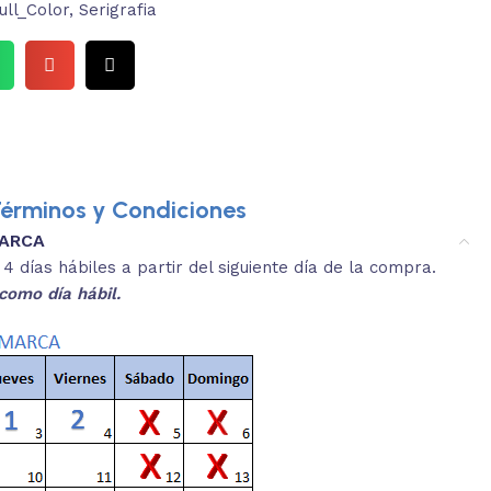
ull_Color
,
Serigrafia
érminos y Condiciones
MARCA
3.
es y medidas aproximadas.
 días hábiles a partir del siguiente día de la compra.
REVISA
como día hábil.
 producto, que sean acordes a lo que
Selecciona el co
s buscando.