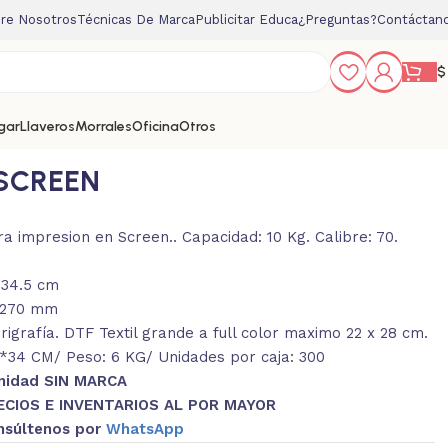
re Nosotros
Técnicas De Marca
Publicitar Educa
¿Preguntas?
Contáctan
$
gar
Llaveros
Morrales
Oficina
Otros
SCREEN
a impresion en Screen.. Capacidad: 10 Kg. Calibre: 70.
 34.5 cm
x 270 mm
igrafía. DTF Textil grande a full color maximo 22 x 28 cm.
34 CM/ Peso: 6 KG/ Unidades por caja: 300
Unidad SIN MARCA
ECIOS E INVENTARIOS AL POR MAYOR
nsúltenos por
WhatsApp