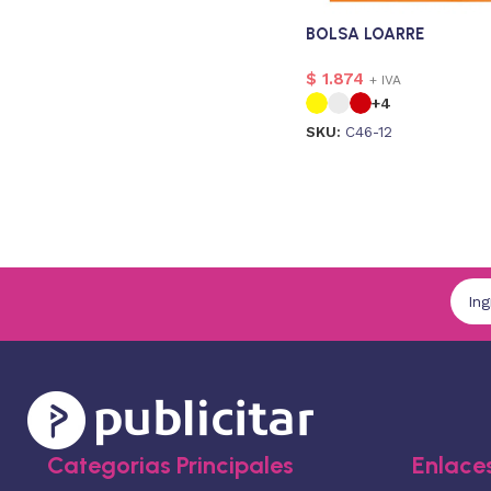
BOLSA LOARRE
$
1.874
+ IVA
+4
SKU:
C46-12
Categorias Principales
Enlaces