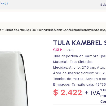
A
11 4424
Sob
 Y Libretas
Artículos De Escritura
Bebidas
Confección
Herramientas
Ho
TULA KAMBREL 
SKU:
F50-3
Tula deportiva en Kambrel par
Material: Tela Sintetica
Medidas: Ancho: 27.5 cm. Alto:
Área de marca: Screen: 200 
Técnica de marca: Screen o ser
Empaque: Tamaño caja: 43*35*
$
2.422
1 
+ IVA
PR
Co