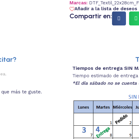
Marcas:
DTF_Textil_22x28cm_F
Añadir a la lista de deseos
Compartir en:
itar?
T
Tiempos de entrega SIN 
2.
nea.
Descripciones brev
Tiempo estimado de entrega 4
*El día sábado no se cuenta 
o que más te guste.
Lee las especificaciones del
está