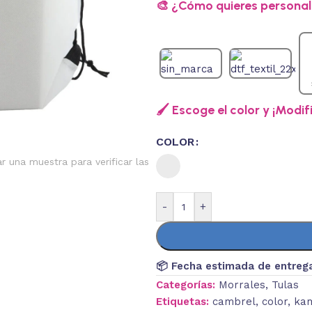
🎨 ¿Cómo quieres personali
🖌️ Escoge el color y ¡Modif
COLOR
ar una muestra para verificar las
-
+
📦 Fecha estimada de entreg
Categorías:
Morrales
,
Tulas
Etiquetas:
cambrel
,
color
,
ka