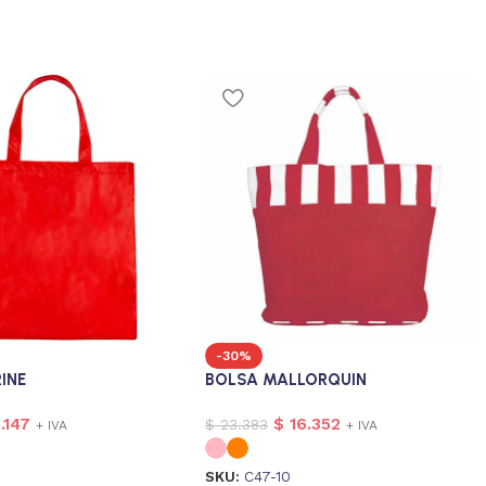
-30%
INE
BOLSA MALLORQUIN
.147
$
16.352
$
23.383
+ IVA
+ IVA
SKU:
C47-10