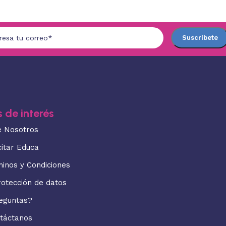
 de interés
e Nosotros
citar Educa
minos y Condiciones
rotección de datos
eguntas?
táctanos