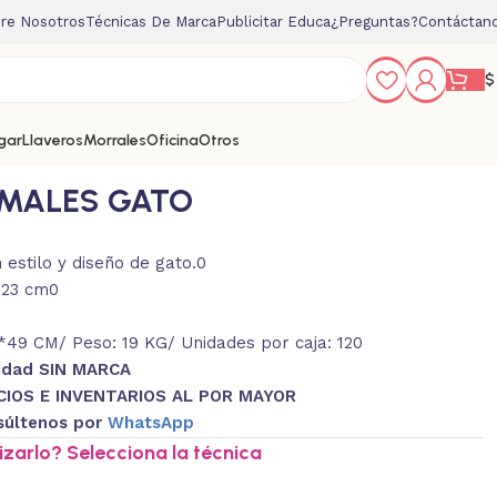
re Nosotros
Técnicas De Marca
Publicitar Educa
¿Preguntas?
Contáctan
$
gar
Llaveros
Morrales
Oficina
Otros
IMALES GATO
estilo y diseño de gato.0
 23 cm0
49 CM/ Peso: 19 KG/ Unidades por caja: 120
nidad SIN MARCA
CIOS E INVENTARIOS AL POR MAYOR
súltenos por
WhatsApp
zarlo? Selecciona la técnica