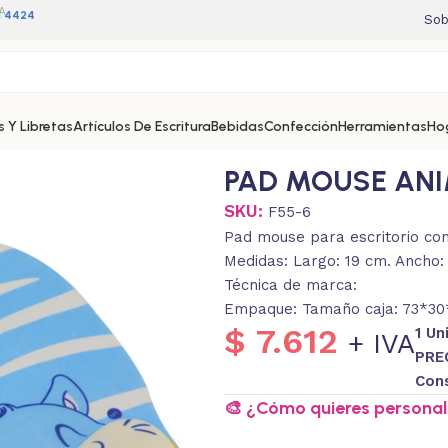
A
11 4424
Sob
 Y Libretas
Artículos De Escritura
Bebidas
Confección
Herramientas
Ho
PAD MOUSE AN
SKU:
F55-6
Pad mouse para escritorio con 
Medidas: Largo: 19 cm. Ancho:
Técnica de marca:
Empaque: Tamaño caja: 73*30*
$
7.612
1 U
+ IVA
PRE
Con
🎨 ¿Cómo quieres personali