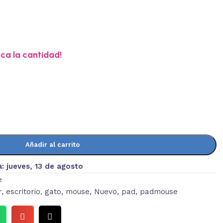
ica la cantidad!
Añadir al carrito
a:
jueves, 13 de agosto
e
r
,
escritorio
,
gato
,
mouse
,
Nuevo
,
pad
,
padmouse