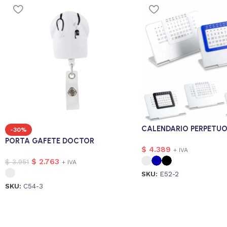
CALENDARIO PERPETUO
-30%
PORTA GAFETE DOCTOR
$
4.389
+ IVA
$
2.763
$
3.951
+ IVA
SKU:
E52-2
SKU:
C54-3