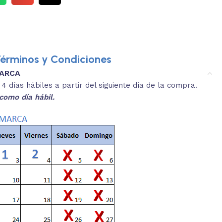
érminos y Condiciones
MARCA
3.
es y medidas aproximadas.
 días hábiles a partir del siguiente día de la compra.
REVISA
como día hábil.
 producto, que sean acordes a lo que
Selecciona el co
s buscando.