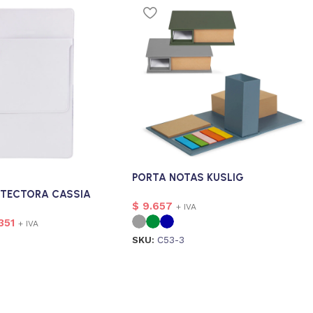
PORTA NOTAS KUSLIG
OTECTORA CASSIA
$
9.657
+ IVA
351
+ IVA
SKU:
C53-3