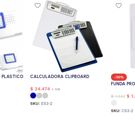
 PLASTICO
CALCULADORA CLIPBOARD
-30%
FUNDA PR
$
24.474
+ IVA
$
1.
$
1.932
SKU:
E53-2
SKU:
C53-2