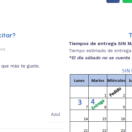
itar?
T
Tiempos de entrega SIN 
2.
nea.
Descripciones brev
Tiempo estimado de entrega 4
*El día sábado no se cuenta 
o que más te guste.
Lee las especificaciones del
está
Azul