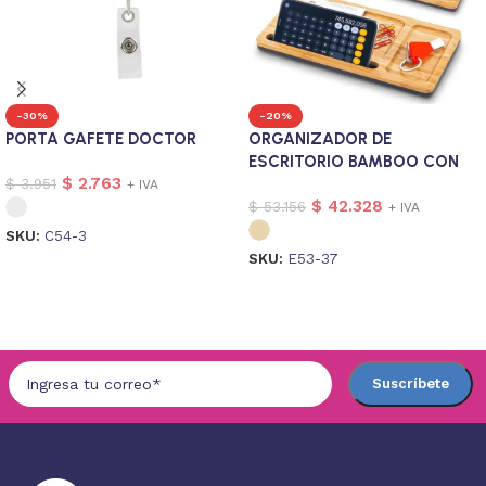
-30%
-20%
PORTA GAFETE DOCTOR
ORGANIZADOR DE
ESCRITORIO BAMBOO CON
$
2.763
$
3.951
CARGADOR
+ IVA
$
42.328
$
53.156
+ IVA
SKU:
C54-3
SKU:
E53-37
Seleccionar opciones
Seleccionar opciones