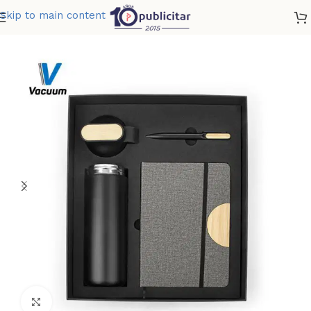
Skip to main content
Home
»
Tienda
»
SET EJECUTIVO NEXUS
Clic para ampliar