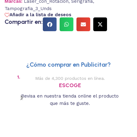
Marcas:
Laser_con_Rotacion
,
Serigrafia
,
Tampografia_3_Unds
Añadir a la lista de deseos
Compartir en:
¿Cómo comprar en Publicitar?
1.
2.
Más de 4,300 productos en línea.
Des
ESCOGE
Revisa en nuestra tienda online el producto
Lee
que más te guste.
s