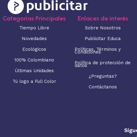
Categorias Principales
Enlaces de interés
Tiempo Libre
Sobre Nosotros
Novedades
Publicitar Educa
Ecológicos
Políticas, Términos y
Condiciones
100% Colombiano
Política de protección de
datos
Últimas Unidades
¿Preguntas?
Tú logo a Full Color
Contáctanos
Sígu