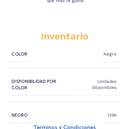
que más te guste.
s
Inventario
COLOR
Negro
DISPONIBILIDAD POR
Unidades
COLOR
Disponibles
NEGRO
1296
Términos y Condiciones