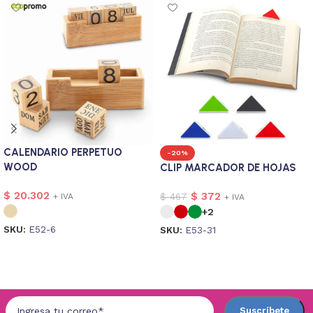
CALENDARIO PERPETUO
-20%
WOOD
CLIP MARCADOR DE HOJAS
$
20.302
$
372
$
467
+ IVA
+ IVA
+2
SKU:
E52-6
SKU:
E53-31
Seleccionar opciones
Seleccionar opciones