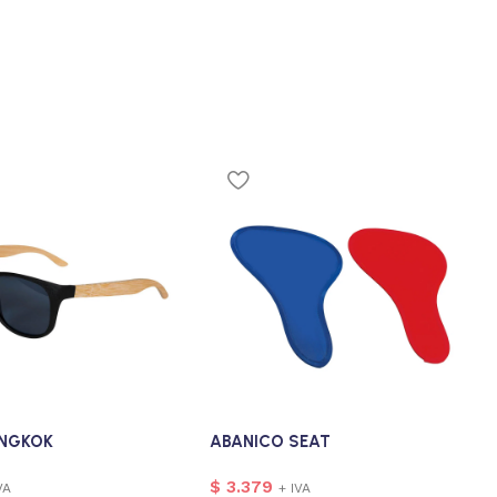
ANGKOK
ABANICO SEAT
$
3.379
VA
+ IVA