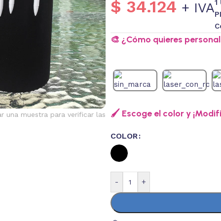
$
34.124
1
+ IVA
P
C
🎨 ¿Cómo quieres personali
🖌️ Escoge el color y ¡Modif
ar una muestra para verificar las
COLOR
-
+