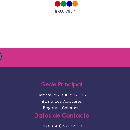
SKU:
C62-1
Sede Principal
Carrera. 28 B # 71 B - 16
Barrio Los Alcázares
Bogotá - Colombia
Datos de Contacto
PBX:
(601) 571 04 30