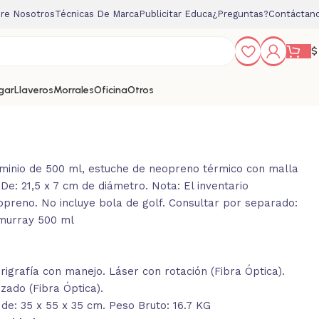
re Nosotros
Técnicas De Marca
Publicitar Educa
¿Preguntas?
Contáctan
$
gar
Llaveros
Morrales
Oficina
Otros
luminio de 500 ml, estuche de neopreno térmico con malla
De: 21,5 x 7 cm de diámetro. Nota: El inventario
preno. No incluye bola de golf. Consultar por separado:
 murray 500 ml
igrafía con manejo. Láser con rotación (Fibra Óptica).
zado (Fibra Óptica).
de: 35 x 55 x 35 cm. Peso Bruto: 16.7 KG