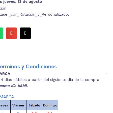
a:
jueves, 13 de agosto
ción
Laser_con_Rotacion_y_Personalizado
,
érminos y Condiciones
MARCA
3.
es y medidas aproximadas.
 días hábiles a partir del siguiente día de la compra.
REVISA
como día hábil.
 producto, que sean acordes a lo que
Selecciona el co
s buscando.