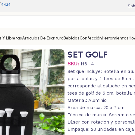
A
11 4424
Sob
 Y Libretas
Artículos De Escritura
Bebidas
Confección
Herramientas
Ho
SET GOLF
SKU:
H61-4
Set que incluye: Botella en a
porta bolas y 4 tees de 5 cm. 
corresponde al estuche en neo
tees de golf de 5 cm, botella
Material: Aluminio
Área de marca: 20 x 7 cm
Técnica de marca: Screen o ser
Láser con rotación y personali
Empaque: 20 unidades en caja 