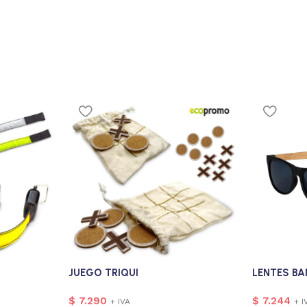
JUEGO TRIQUI
LENTES B
$
7.290
$
7.244
+ IVA
+ I