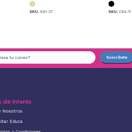
SKU:
E61-37
SKU:
C64-11
 de interés
e Nosotros
citar Educa
minos y Condiciones