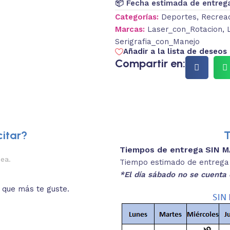
📦 Fecha estimada de entreg
Categorías:
Deportes
,
Recrea
Marcas:
Laser_con_Rotacion
,
Serigrafia_con_Manejo
Añadir a la lista de deseos
Compartir en:
itar?
T
Tiempos de entrega SIN 
2.
nea.
Descripciones brev
Tiempo estimado de entrega 4
*El día sábado no se cuenta 
o que más te guste.
Lee las especificaciones del
está