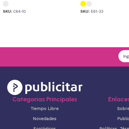
SKU:
C64-10
SKU:
E61-33
Categorias Principales
Enlaces
Tiempo Libre
Sobr
Novedades
Publi
Ecológicos
Políticas, Tér