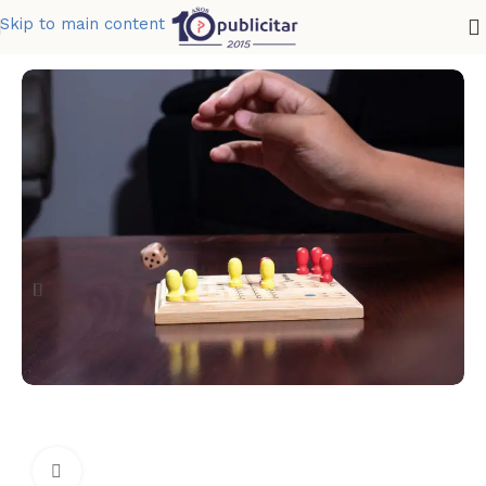
Skip to main content
Home
»
Tienda
»
JUEGO DE PARCHIS PLAYER
Clic para ampliar