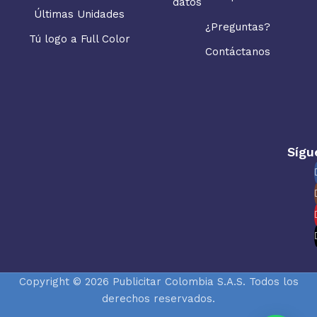
datos
Últimas Unidades
¿Preguntas?
Tú logo a Full Color
Contáctanos
Sígu
Copyright © 2026 Publicitar Colombia S.A.S. Todos los
derechos reservados.