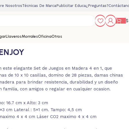
re Nosotros
Técnicas De Marca
Publicitar Educa
¿Preguntas?
Contáctan
$
gar
Llaveros
Morrales
Oficina
Otros
 ENJOY
on este elegante Set de Juegos en Madera 4 en 1, que
mas de 10 x 10 casillas, domino de 28 piezas, damas chinas
adera para brindar resistencia, durabilidad y un diseño
n familia, con amigos o regalar en cualquier ocasion.
o: 16.7 cm x Alto: 3 cm
×3 cm Lateral : 5×1 cm. Tampo: 4,5 cm
 maximo 4 x 4 cm Láser CO2 maximo 4 x 4 cm