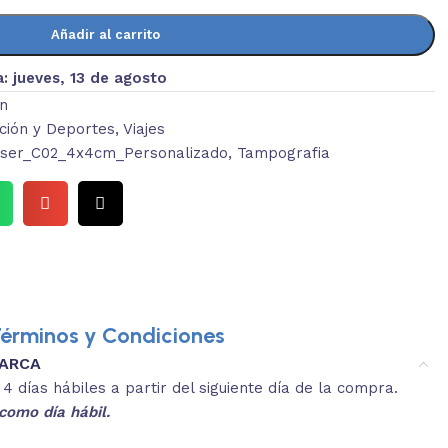
Añadir al carrito
a:
jueves, 13 de agosto
n
ción y Deportes
,
Viajes
ser_C02_4x4cm_Personalizado
,
Tampografia
érminos y Condiciones
MARCA
3.
es y medidas aproximadas.
 días hábiles a partir del siguiente día de la compra.
REVISA
como día hábil.
 producto, que sean acordes a lo que
Selecciona el co