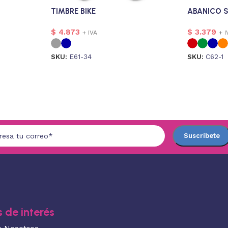
TIMBRE BIKE
ABANICO 
$
4.873
$
3.379
+ IVA
+ I
SKU:
E61-34
SKU:
C62-1
 de interés