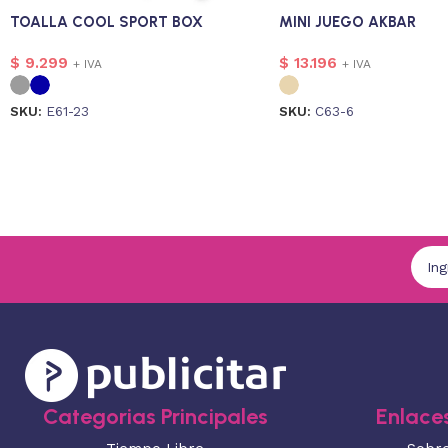
TOALLA COOL SPORT BOX
MINI JUEGO AKBAR
$
9.299
$
13.196
+ IVA
+ IVA
SKU:
E61-23
SKU:
C63-6
Categorias Principales
Enlaces