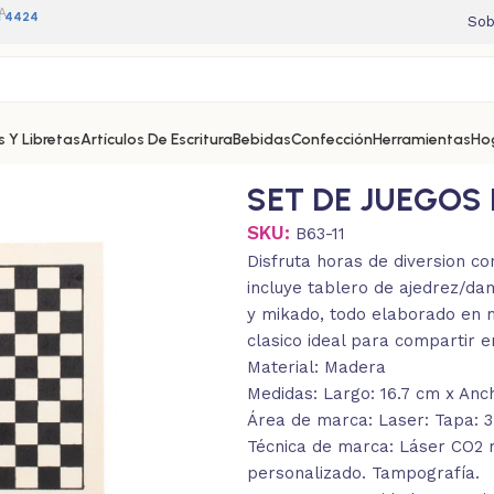
A
11 4424
Sob
 Y Libretas
Artículos De Escritura
Bebidas
Confección
Herramientas
Ho
SET DE JUEGOS
SKU:
B63-11
Disfruta horas de diversion c
incluye tablero de ajedrez/da
y mikado, todo elaborado en m
clasico ideal para compartir e
Material: Madera
Medidas: Largo: 16.7 cm x Anch
Área de marca: Laser: Tapa: 3
Técnica de marca: Láser CO2
personalizado. Tampografía.