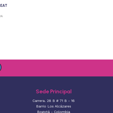
SEAT
VA
Sede Principal
Carrera. 28 B # 71 B - 16
Barrio Los Alcázares
Bogotá - Colombia