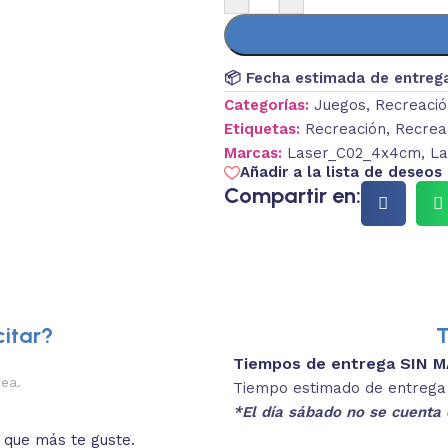
📦 Fecha estimada de entreg
Categorías:
Juegos
,
Recreació
Etiquetas:
Recreación
,
Recrea
Marcas:
Laser_C02_4x4cm
,
La
Añadir a la lista de deseos
Compartir en:
itar?
T
Tiempos de entrega SIN 
2.
nea.
Descripciones brev
Tiempo estimado de entrega 4
*El día sábado no se cuenta 
o que más te guste.
Lee las especificaciones del