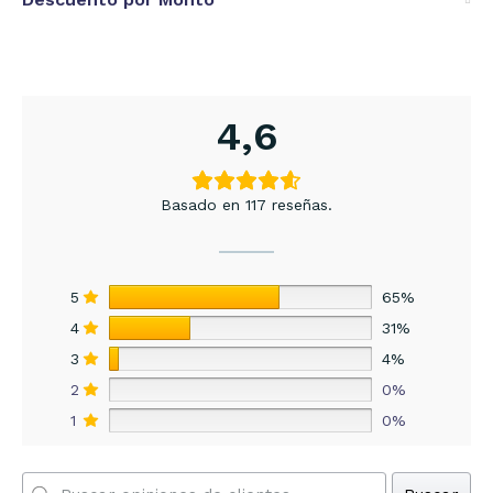
4,6
Basado en 117 reseñas.
5
65%
4
31%
3
4%
2
0%
1
0%