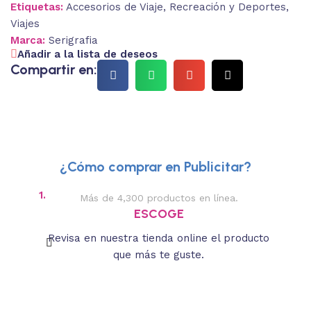
Etiquetas:
Accesorios de Viaje
,
Recreación y Deportes
,
Viajes
Marca:
Serigrafia
Añadir a la lista de deseos
Compartir en:
¿Cómo comprar en Publicitar?
1.
2.
Más de 4,300 productos en línea.
Des
ESCOGE
Revisa en nuestra tienda online el producto
Lee
que más te guste.
s