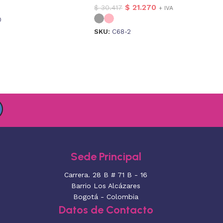
$
21.270
$
30.417
+ IVA
0
SKU:
C68-2
Sede Principal
Carrera. 28 B # 71 B - 16
Barrio Los Alcázares
Bogotá - Colombia
Datos de Contacto