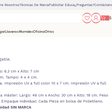
re Nosotros
Técnicas De Marca
Publicitar Educa
¿Preguntas?
Contáctan
$
gar
Llaveros
Morrales
Oficina
Otros
gable.
: 6.3 cm x Alto: 7 cm
cm. Tampo: 4 x 4 cm.
 Impresión UV a full color 10 x 7 cm. Impresión UV a full
 máster: Largo: 46 cm x Ancho: 30 cm x Alto: 18 cm. Peso
. Empaque individual: Cada Pieza en bolsa de Polietileno.
nidad SIN MARCA