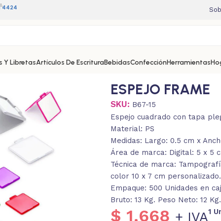
A
11 4424
Sob
 Y Libretas
Artículos De Escritura
Bebidas
Confección
Herramientas
Ho
ESPEJO FRAME
SKU:
B67-15
Espejo cuadrado con tapa ple
Material: PS
Medidas: Largo: 0.5 cm x Ancho
Área de marca: Digital: 5 x 5 
Técnica de marca: Tampografía.
color 10 x 7 cm personalizado.
Empaque: 500 Unidades en caja
Bruto: 13 Kg. Peso Neto: 12 Kg
$
1.668
1 U
+ IVA