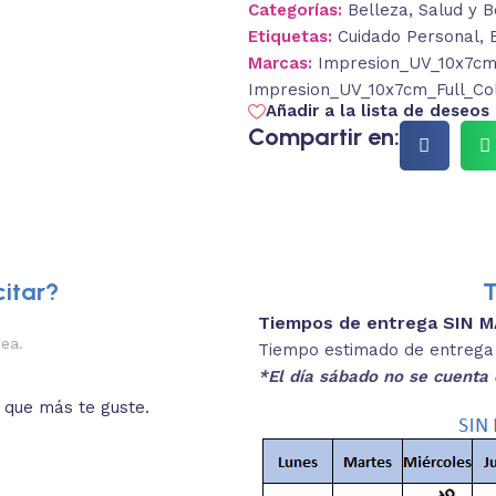
Categorías:
Belleza
,
Salud y B
Etiquetas:
Cuidado Personal
,
Marcas:
Impresion_UV_10x7cm_
Impresion_UV_10x7cm_Full_Co
Añadir a la lista de deseos
Compartir en:
itar?
T
Tiempos de entrega SIN 
2.
nea.
Descripciones brev
Tiempo estimado de entrega 4
*El día sábado no se cuenta 
o que más te guste.
Lee las especificaciones del
está