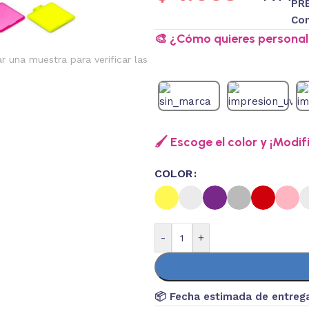
PR
Con
🎨 ¿Cómo quieres personali
ar una muestra para verificar las
🖌️ Escoge el color y ¡Modif
COLOR
-
+
📦 Fecha estimada de entreg