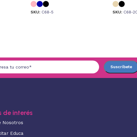
SKU:
C68-5
SKU:
C68-2
 de interés
e Nosotros
citar Educa