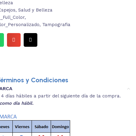
elleza
Espejos
,
Salud y Belleza
Full_Color
,
lor_Personalizado
,
Tampografia
érminos y Condiciones
MARCA
3.
es y medidas aproximadas.
 días hábiles a partir del siguiente día de la compra.
REVISA
como día hábil.
 producto, que sean acordes a lo que
Selecciona el co
s buscando.