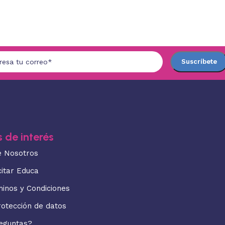
 de interés
e Nosotros
citar Educa
minos y Condiciones
rotección de datos
eguntas?