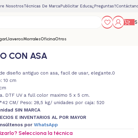
re Nosotros
Técnicas De Marca
Publicitar Educa
¿Preguntas?
Contáctan
$
gar
Llaveros
Morrales
Oficina
Otros
O CON ASA
e diseño antiguo con asa, facil de usar, elegante.0
o: 10 cm
 cm
. DTF UV a full color maximo 5 x 5 cm.
42 CM/ Peso: 28,5 kg/ unidades por caja: 520
Unidad SIN MARCA
ECIOS E INVENTARIOS AL POR MAYOR
nsúltenos por
WhatsApp
zarlo? Selecciona la técnica