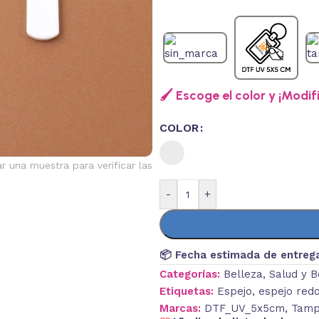
🖌️ Escoge el color y ¡Modif
COLOR
ar una muestra para verificar las
-
+
📦 Fecha estimada de entreg
Categorías:
Belleza
,
Salud y B
Etiquetas:
Espejo
,
espejo red
Marcas:
DTF_UV_5x5cm
,
Tamp