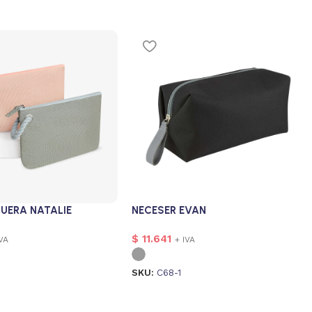
UERA NATALIE
NECESER EVAN
$
11.641
IVA
+ IVA
SKU:
C68-1