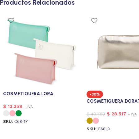
Productos Relacionados
COSMETIQUERA LORA
-30%
COSMETIQUERA DORA
$
13.359
+ IVA
$
28.517
$
40.780
+ IVA
SKU:
C68-17
SKU:
C68-9