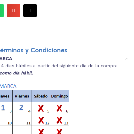
érminos y Condiciones
MARCA
3.
es y medidas aproximadas.
 días hábiles a partir del siguiente día de la compra.
REVISA
como día hábil.
 producto, que sean acordes a lo que
Selecciona el co
s buscando.