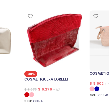
COSMETIQ
-30%
T
COSMETIQUERA LORELEI
$
8.602
+ 
$
6.276
$
8.975
+ IVA
SKU:
C68-11
SKU:
C68-4