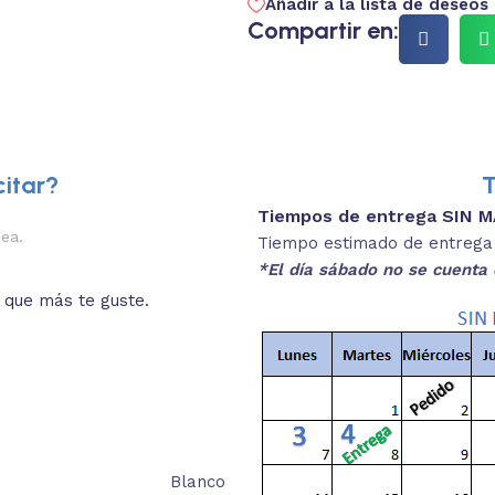
Añadir a la lista de deseos
Compartir en:
itar?
T
Tiempos de entrega SIN 
2.
nea.
Descripciones brev
Tiempo estimado de entrega 4
*El día sábado no se cuenta 
o que más te guste.
Lee las especificaciones del
está
Blanco