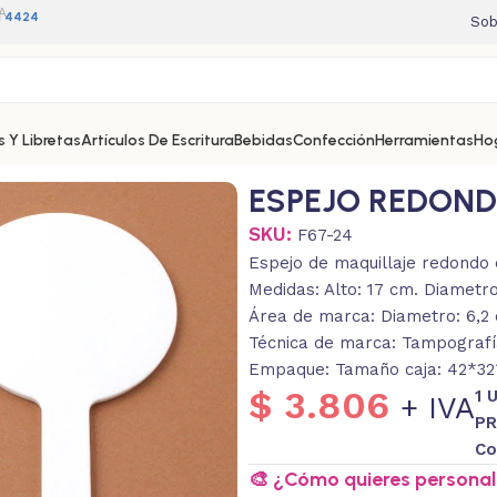
A
11 4424
Sob
 Y Libretas
Artículos De Escritura
Bebidas
Confección
Herramientas
Ho
ESPEJO REDOND
SKU:
F67-24
Espejo de maquillaje redondo d
Medidas: Alto: 17 cm. Diametr
Área de marca: Diametro: 6,2
Técnica de marca: Tampografía
Empaque: Tamaño caja: 42*32*
$
3.806
1 
+ IVA
PR
Co
🎨 ¿Cómo quieres personali