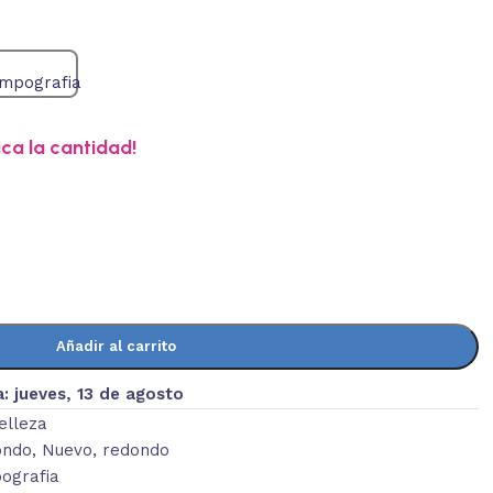
ica la cantidad!
Añadir al carrito
a:
jueves, 13 de agosto
elleza
ondo
,
Nuevo
,
redondo
ografia