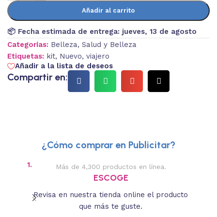
Añadir al carrito
📦 Fecha estimada de entrega:
jueves, 13 de agosto
Categorías:
Belleza
,
Salud y Belleza
Etiquetas:
kit
,
Nuevo
,
viajero
Añadir a la lista de deseos
Compartir en:
¿Cómo comprar en Publicitar?
1.
2.
Más de 4,300 productos en línea.
Des
ESCOGE
Revisa en nuestra tienda online el producto
Lee
que más te guste.
s