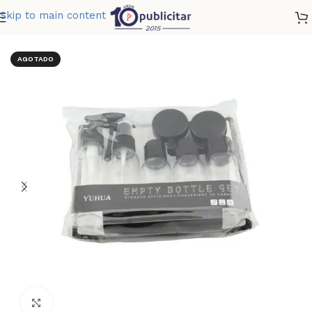
Skip to main content
Home
»
Tienda
»
KIT VIAJERO
AGOTADO
Clic para ampliar