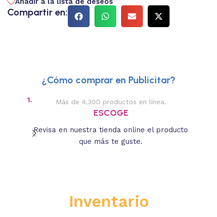
Añadir a la lista de deseos
Compartir en:
¿Cómo comprar en Publicitar?
1.
2.
Más de 4,300 productos en línea.
Des
ESCOGE
Revisa en nuestra tienda online el producto
Lee
que más te guste.
s
Inventario