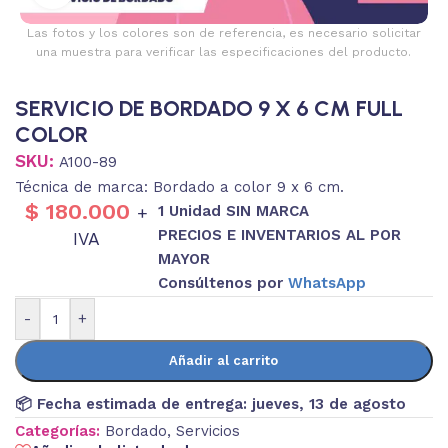
Las fotos y los colores son de referencia, es necesario solicitar
una muestra para verificar las especificaciones del producto.
SERVICIO DE BORDADO 9 X 6 CM FULL
COLOR
SKU:
A100-89
Técnica de marca: Bordado a color 9 x 6 cm.
$
180.000
1 Unidad SIN MARCA
+
PRECIOS E INVENTARIOS AL POR
IVA
MAYOR
Consúltenos por
WhatsApp
-
+
Añadir al carrito
📦 Fecha estimada de entrega:
jueves, 13 de agosto
Categorías:
Bordado
,
Servicios