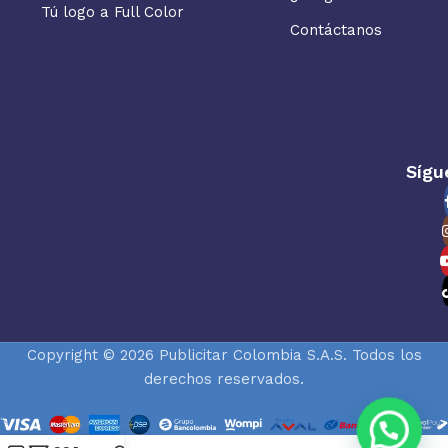
Tú logo a Full Color
Contáctanos
Sígu
Copyright © 2026 Publicitar Colombia S.A.S. Todos los
derechos reservados.