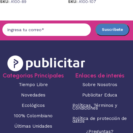
SKU:
A100-89
SKU:
A100-107
Añadir al carrito
Añadir al carrito
Categorias Principales
Enlaces de interés
Tiempo Libre
Sobre Nosotros
Novedades
Publicitar Educa
Ecológicos
Políticas, Términos y
Condiciones
100% Colombiano
Política de protección de
datos
Últimas Unidades
¿Preguntas?