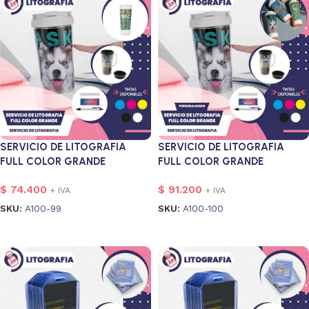
SERVICIO DE LITOGRAFIA
SERVICIO DE LITOGRAFIA
FULL COLOR GRANDE
FULL COLOR GRANDE
PERSONALIZADO
$
74.400
$
91.200
+ IVA
+ IVA
SKU:
A100-99
SKU:
A100-100
Añadir al carrito
Añadir al carrito