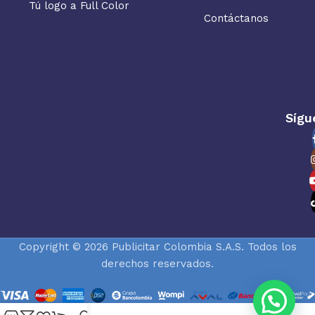
Tú logo a Full Color
Contáctanos
Sígu
Copyright © 2026 Publicitar Colombia S.A.S. Todos los
derechos reservados.