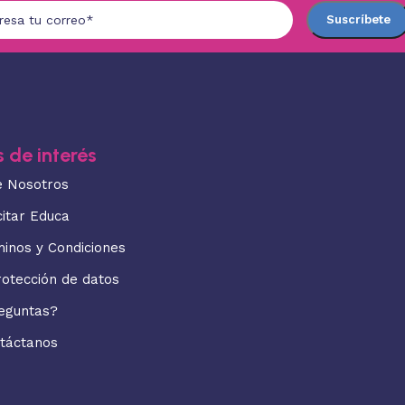
 de interés
e Nosotros
citar Educa
minos y Condiciones
rotección de datos
eguntas?
táctanos