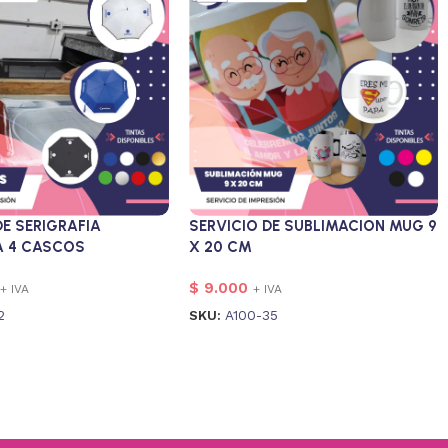
DE SERIGRAFIA
SERVICIO DE SUBLIMACION MUG 9
A 4 CASCOS
X 20 CM
$
9.000
+ IVA
+ IVA
2
SKU:
A100-35