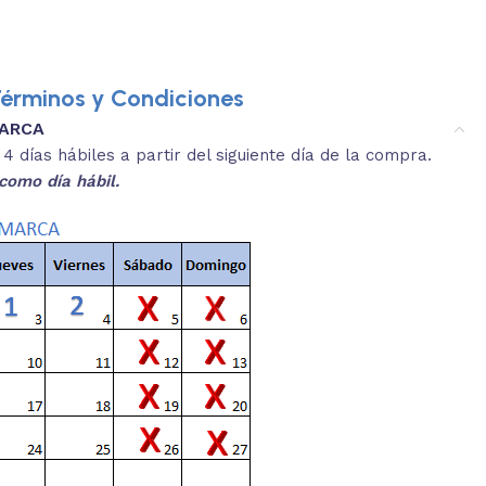
érminos y Condiciones
MARCA
3.
es y medidas aproximadas.
 días hábiles a partir del siguiente día de la compra.
REVISA
como día hábil.
 producto, que sean acordes a lo que
Selecciona el co
s buscando.