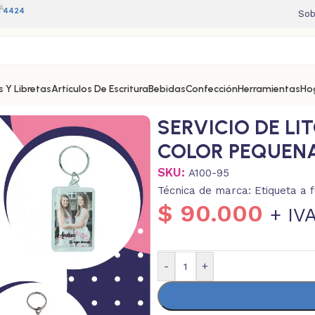
A
11 4424
Sob
 Y Libretas
Artículos De Escritura
Bebidas
Confección
Herramientas
Ho
 PEQUENA PERSONALIZADO
SERVICIO DE LI
COLOR PEQUEN
SKU:
A100-95
Técnica de marca: Etiqueta a f
$
90.000
+ IV
-
+