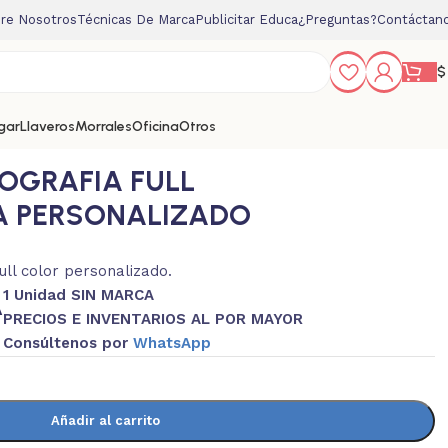
re Nosotros
Técnicas De Marca
Publicitar Educa
¿Preguntas?
Contáctan
$
gar
Llaveros
Morrales
Oficina
Otros
TOGRAFIA FULL
A PERSONALIZADO
ull color personalizado.
1 Unidad SIN MARCA
A
PRECIOS E INVENTARIOS AL POR MAYOR
Consúltenos por
WhatsApp
Añadir al carrito