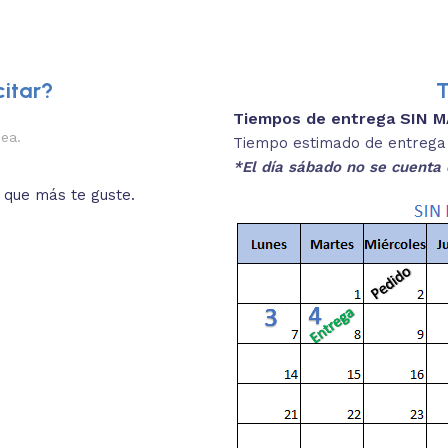
itar?
T
Tiempos de entrega SIN 
2.
nea.
Descripciones brev
Tiempo estimado de entrega 4
*El día sábado no se cuenta 
o que más te guste.
Lee las especificaciones del
está