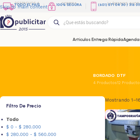
DESPACHOS A
COMPRA
LLÁMANOS AHOR
TODO EL PAÍS
100% SEGURA
(601) 571 04 30 / 316 3
Skip to main content
Artículos Entrega Rápida
Agendas
BORDADO
DTF
4 Productos
12 Producto
Mostrando 1–16
Filtro De Precio
Todo
$
0
-
$
280.000
$
280.000
-
$
560.000