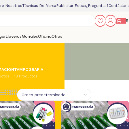
re Nosotros
Técnicas De Marca
Publicitar Educa
¿Preguntas?
Contáctan
$
gar
Llaveros
Morrales
Oficina
Otros
MACION
TAMPOGRAFIA
uctos
18 Productos