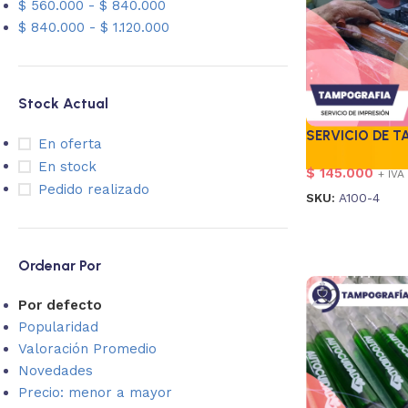
$
560.000
-
$
840.000
$
840.000
-
$
1.120.000
Stock Actual
SERVICIO DE 
En oferta
En stock
$
145.000
+ IVA
Pedido realizado
SKU:
A100-4
Ordenar Por
Por defecto
Popularidad
Valoración Promedio
Novedades
Precio: menor a mayor