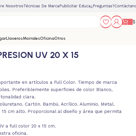
re Nosotros
Técnicas De Marca
Publicitar Educa
¿Preguntas?
Contáctan
$
gar
Llaveros
Morrales
Oficina
Otros
PRESION UV 20 X 15
mportante en artículos a Full Color. Tiempo de marca
iles. Preferiblemente superficies de color Blanco,
tonalidad clara.
oliuretano. Cartón. Bambú. Acrílico. Aluminio. Metal.
15 cm alto. Proporcional al diseño y área que permita
 a full color 20 x 15 cm.
stra oficina.