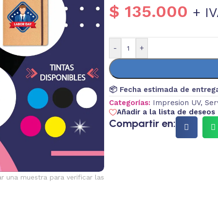
$
135.000
+ I
-
+
📦 Fecha estimada de entreg
Categorías:
Impresion UV
,
Ser
Añadir a la lista de deseos
Compartir en:
ar una muestra para verificar las