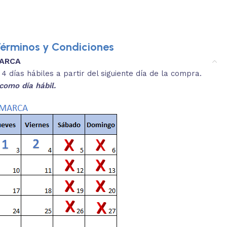
érminos y Condiciones
MARCA
3.
es y medidas aproximadas.
 días hábiles a partir del siguiente día de la compra.
REVISA
como día hábil.
 producto, que sean acordes a lo que
Selecciona el co
s buscando.