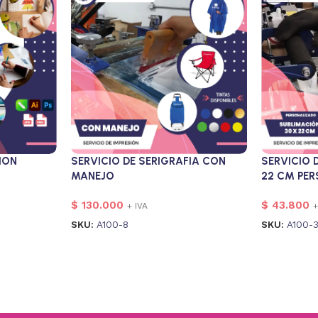
SERVICIO DE SERIGRAFIA CON
ION
SERVICIO 
MANEJO
22 CM PE
$
130.000
$
43.800
+ IVA
+
SKU:
A100-8
SKU:
A100-