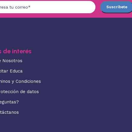
 de interés
e Nosotros
citar Educa
minos y Condiciones
rotección de datos
eguntas?
táctanos