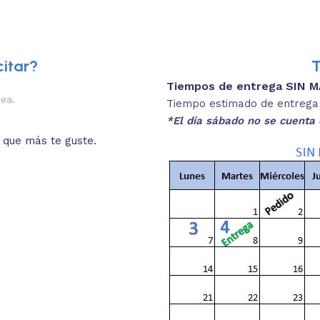
itar?
T
Tiempos de entrega SIN 
2.
nea.
Descripciones brev
Tiempo estimado de entrega 4
*El día sábado no se cuenta 
o que más te guste.
Lee las especificaciones del
está