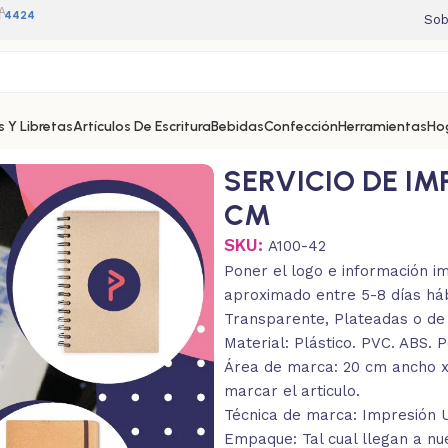
A
11 4424
Sob
 Y Libretas
Artículos De Escritura
Bebidas
Confección
Herramientas
Ho
SERVICIO DE IM
CM
SKU:
A100-42
Poner el logo e información i
aproximado entre 5-8 días háb
Transparente, Plateadas o de 
Material: Plástico. PVC. ABS. P
Área de marca: 20 cm ancho x 
marcar el articulo.
Técnica de marca: Impresión UV
Empaque: Tal cual llegan a nue