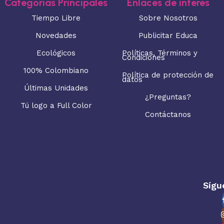
Categorias Principales
Enlaces de interés
Tiempo Libre
Sobre Nosotros
Novedades
Publicitar Educa
Ecológicos
Políticas, Términos y
Condiciones
100% Colombiano
Política de protección de
datos
Últimas Unidades
¿Preguntas?
Tú logo a Full Color
Contáctanos
Sígu