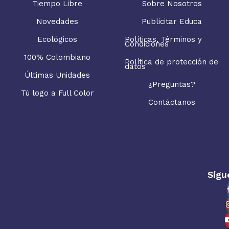
Tiempo Libre
Sobre Nosotros
Novedades
Publicitar Educa
Ecológicos
Políticas, Términos y
Condiciones
100% Colombiano
Política de protección de
datos
Últimas Unidades
¿Preguntas?
Tú logo a Full Color
Contáctanos
Sígu