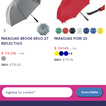
PARAGUAS BROOK ERGO 27
PARAGUAS FIORI 23
REFLECTIVO
$
34.145
+ IVA
$
74.316
+4
+ IVA
SKU:
E75-12
SKU:
E75-23
Seleccionar opciones
Seleccionar opciones