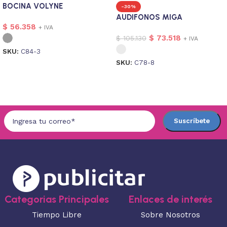
BOCINA VOLYNE
-30%
AUDIFONOS MIGA
$
56.358
+ IVA
$
73.518
$
105.130
+ IVA
SKU:
C84-3
SKU:
C78-8
Seleccionar opciones
Seleccionar opciones
Categorias Principales
Enlaces de interés
Tiempo Libre
Sobre Nosotros