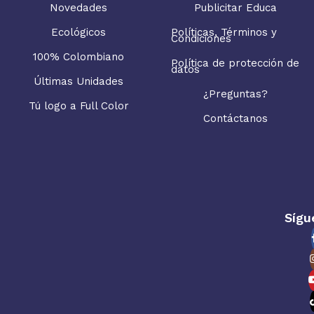
Novedades
Publicitar Educa
Ecológicos
Políticas, Términos y
Condiciones
100% Colombiano
Política de protección de
datos
Últimas Unidades
¿Preguntas?
Tú logo a Full Color
Contáctanos
Sígu