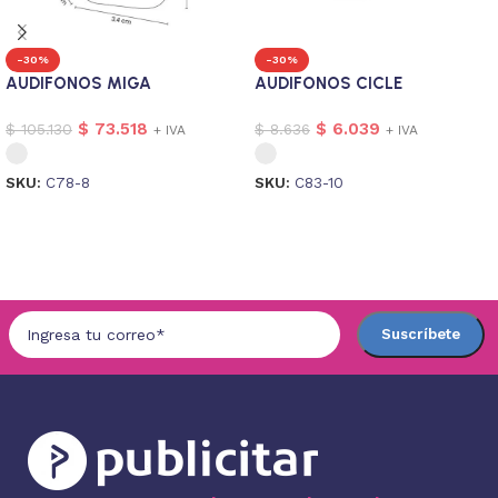
-30%
-30%
AUDIFONOS MIGA
AUDIFONOS CICLE
$
73.518
$
6.039
$
105.130
$
8.636
+ IVA
+ IVA
SKU:
C78-8
SKU:
C83-10
Seleccionar opciones
Seleccionar opciones