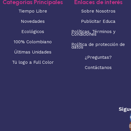
Categorias Principales
Enlaces de interés
Tiempo Libre
Sobre Nosotros
Novedades
Publicitar Educa
Ecológicos
Políticas, Términos y
Condiciones
100% Colombiano
Política de protección de
datos
Últimas Unidades
¿Preguntas?
Tú logo a Full Color
Contáctanos
Sígu