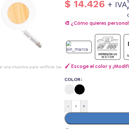
$
14.426
+ IVA
🎨 ¿Cómo quieres personali
🖌️ Escoge el color y ¡Modif
ar una muestra para verificar las
COLOR
-
+