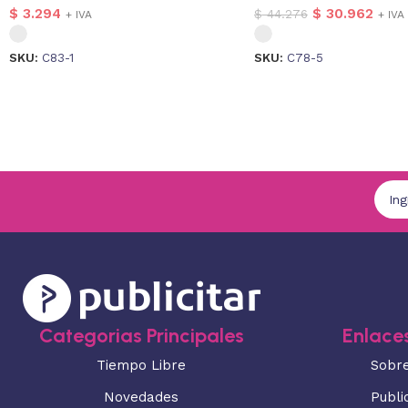
$
3.294
$
30.962
$
44.276
+ IVA
+ IVA
SKU:
C83-1
SKU:
C78-5
Categorias Principales
Enlaces
Tiempo Libre
Sobr
Novedades
Publi