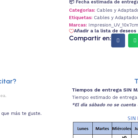
📦 Fecha estimada de entreg
Categorías:
Cables y Adaptad
Etiquetas:
Cables y Adaptado
Marcas:
Impresion_UV_10x7cm_
Añadir a la lista de deseos
Compartir en:
itar?
T
Tiempos de entrega SIN 
2.
nea.
Descripciones brev
Tiempo estimado de entrega 4
*El día sábado no se cuenta 
o que más te guste.
Lee las especificaciones del
está