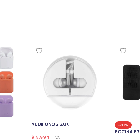
AUDIFONOS ZUK
-30%
BOCINA F
$
5.894
+ IVA