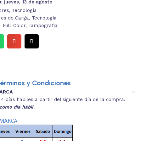
a:
jueves, 13 de agosto
ores
,
Tecnología
res de Carga
,
Tecnología
Full_Color
,
Tampografia
érminos y Condiciones
MARCA
3.
es y medidas aproximadas.
 días hábiles a partir del siguiente día de la compra.
REVISA
como día hábil.
 producto, que sean acordes a lo que
Selecciona el co
s buscando.