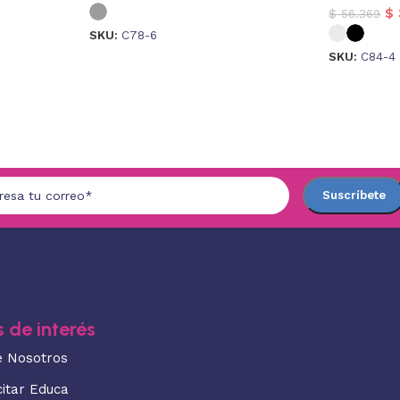
$
$
56.369
SKU:
C78-6
SKU:
C84-4
 de interés
e Nosotros
citar Educa