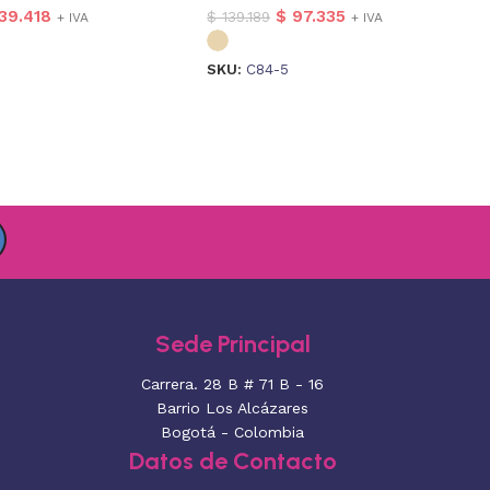
39.418
$
97.335
$
139.189
+ IVA
+ IVA
SKU:
C84-5
Sede Principal
Carrera. 28 B # 71 B - 16
Barrio Los Alcázares
Bogotá - Colombia
Datos de Contacto