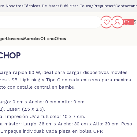
re Nosotros
Técnicas De Marca
Publicitar Educa
¿Preguntas?
Contáctan
$
gar
Llaveros
Morrales
Oficina
Otros
 CHOP
 carga rapida 60 W, ideal para cargar dispositivos moviles
tores USB, Lightning y Tipo C en cada extremo para maxima
to con detalle central en bambu.
argo: 0 cm x Ancho: 0 cm x Alto: 0 cm
. Laser: (2,5 X 2,5).
. Impresión UV a full color 10 x 7 cm.
 máster: Largo: 36 cm x Ancho: 30 cm x Alto: 30 cm. Peso
. Empaque individual: Cada pieza en bolsa OPP.