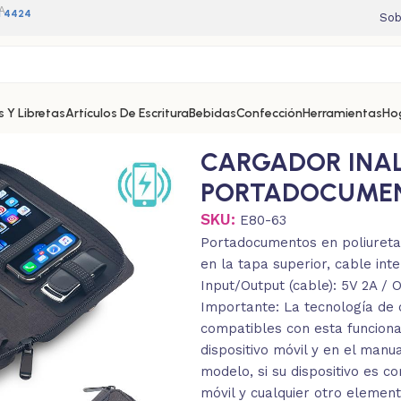
A
11 4424
Sob
 Y Libretas
Artículos De Escritura
Bebidas
Confección
Herramientas
Ho
MENTOS
CARGADOR INA
PORTADOCUME
SKU:
E80-63
Portadocumentos en poliureta
en la tapa superior, cable int
Input/Output (cable): 5V 2A / 
Importante: La tecnología de c
compatibles con esta funciona
dispositivo móvil y en el man
modelo, si su dispositivo es c
móvil y cualquier otro elemen