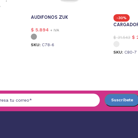
AUDIFONOS ZUK
-30%
CARGADOR
$
5.894
+ IVA
$
2
$
31.543
SKU:
C78-6
SKU:
C80-7