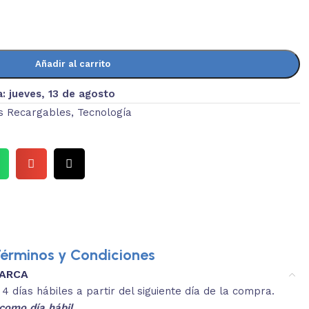
Añadir al carrito
a:
jueves, 13 de agosto
s Recargables
,
Tecnología
érminos y Condiciones
MARCA
3.
es y medidas aproximadas.
 días hábiles a partir del siguiente día de la compra.
REVISA
como día hábil.