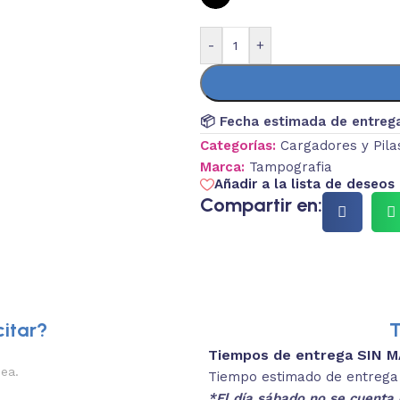
-
+
📦 Fecha estimada de entreg
Categorías:
Cargadores y Pila
Marca:
Tampografia
Añadir a la lista de deseos
Compartir en:
itar?
T
Tiempos de entrega SIN 
2.
nea.
Descripciones brev
Tiempo estimado de entrega 4
*El día sábado no se cuenta 