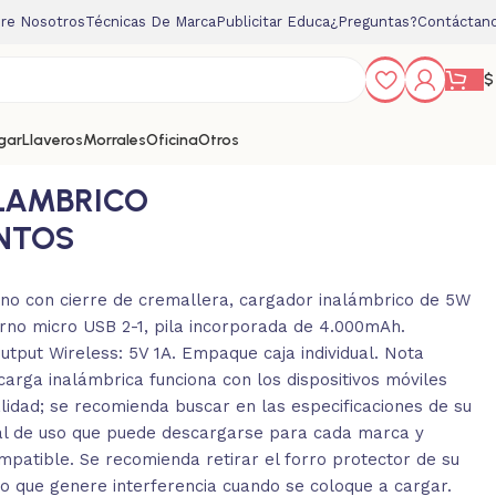
re Nosotros
Técnicas De Marca
Publicitar Educa
¿Preguntas?
Contáctan
$
gar
Llaveros
Morrales
Oficina
Otros
LAMBRICO
NTOS
no con cierre de cremallera, cargador inalámbrico de 5W
erno micro USB 2-1, pila incorporada de 4.000mAh.
Output Wireless: 5V 1A. Empaque caja individual. Nota
arga inalámbrica funciona con los dispositivos móviles
lidad; se recomienda buscar en las especificaciones de su
ual de uso que puede descargarse para cada marca y
ompatible. Se recomienda retirar el forro protector de su
to que genere interferencia cuando se coloque a cargar.