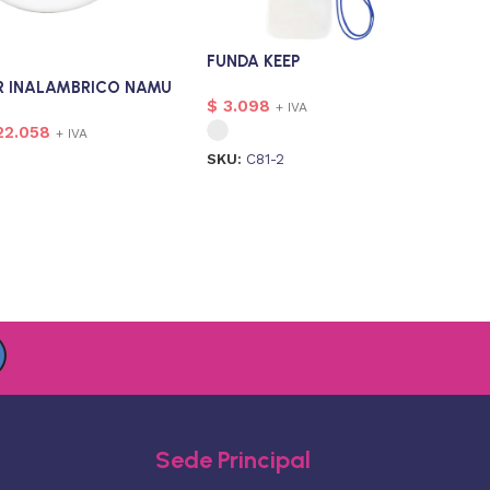
FUNDA KEEP
 INALAMBRICO NAMU
$
3.098
+ IVA
2.058
+ IVA
SKU:
C81-2
Sede Principal