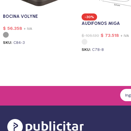
BOCINA VOLYNE
-30%
AUDIFONOS MIGA
$
56.358
+ IVA
$
73.518
$
105.130
+ IVA
SKU:
C84-3
SKU:
C78-8