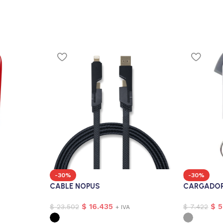
-30%
-30%
CABLE NOPUS
CARGADOR
$
16.435
$
5
$
23.502
$
7.422
+ IVA