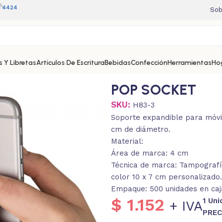
A
11 4424
Sob
 Y Libretas
Artículos De Escritura
Bebidas
Confección
Herramientas
Ho
POP SOCKET
SKU:
H83-3
Soporte expandible para móvi
cm de diámetro.
Material:
Área de marca: 4 cm
Técnica de marca: Tampografía.
color 10 x 7 cm personalizado.
Empaque: 500 unidades en caja
$
1.152
1 Un
+ IVA
PREC