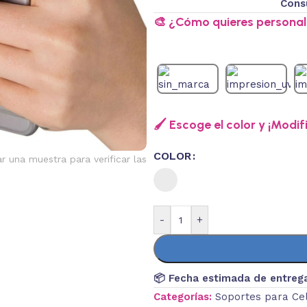
Cons
🎨 ¿Cómo quieres personali
🖌️ Escoge el color y ¡Modif
COLOR
ar una muestra para verificar las
-
+
📦 Fecha estimada de entreg
Categorías:
Soportes para Ce