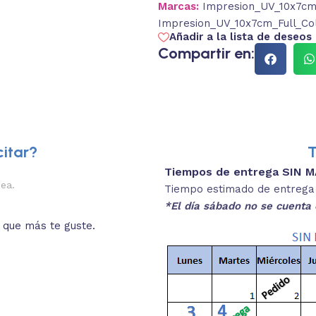
Marcas:
Impresion_UV_10x7cm_
Impresion_UV_10x7cm_Full_Co
Añadir a la lista de deseos
Compartir en:
itar?
T
Tiempos de entrega SIN 
2.
nea.
Descripciones brev
Tiempo estimado de entrega 4
*El día sábado no se cuenta 
o que más te guste.
Lee las especificaciones del
está