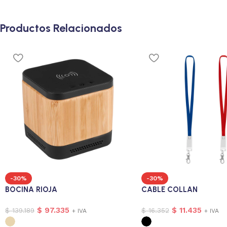
Productos Relacionados
-30%
-30%
BOCINA RIOJA
CABLE COLLAN
$
97.335
$
11.435
$
139.189
$
16.352
+ IVA
+ IVA