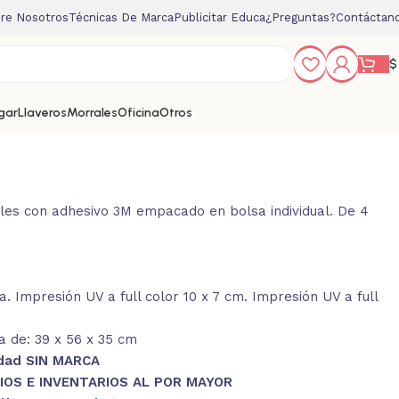
re Nosotros
Técnicas De Marca
Publicitar Educa
¿Preguntas?
Contáctan
$
gar
Llaveros
Morrales
Oficina
Otros
les con adhesivo 3M empacado en bolsa individual. De 4
 Impresión UV a full color 10 x 7 cm. Impresión UV a full
 de: 39 x 56 x 35 cm
idad SIN MARCA
IOS E INVENTARIOS AL POR MAYOR