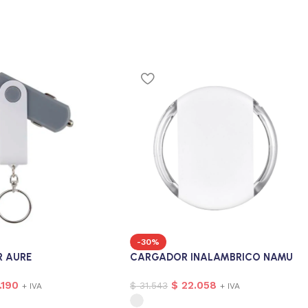
-30%
 AURE
CARGADOR INALAMBRICO NAMU
.190
$
22.058
$
31.543
+ IVA
+ IVA