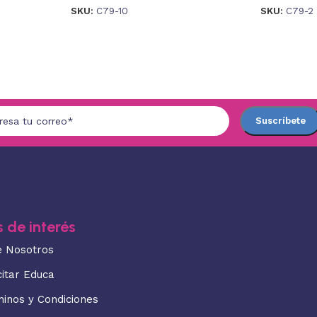
SKU:
C79-10
SKU:
C79-2
 de interés
e Nosotros
citar Educa
minos y Condiciones