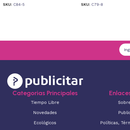
SKU:
C84-5
SKU:
C79-8
Categorias Principales
Enlaces
Tiempo Libre
Sobr
Novedades
Publi
Ecológicos
Políticas, Tér