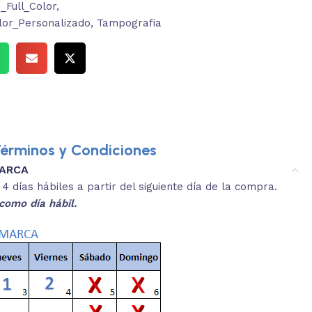
Full_Color
,
lor_Personalizado
,
Tampografia
érminos y Condiciones
MARCA
3.
es y medidas aproximadas.
 días hábiles a partir del siguiente día de la compra.
REVISA
como día hábil.
 producto, que sean acordes a lo que
Selecciona el co
s buscando.