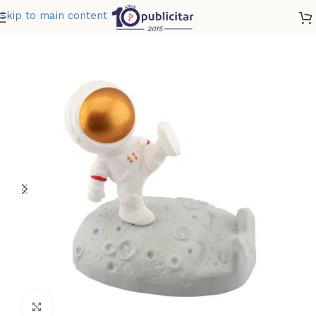
Skip to main content
Home
»
Tienda
»
PORTA CELULAR ASTRONAUTA
Clic para ampliar