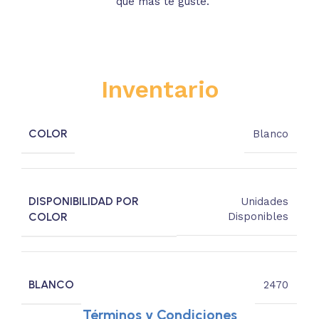
que más te guste.
s
Inventario
COLOR
Blanco
DISPONIBILIDAD POR
Unidades
COLOR
Disponibles
BLANCO
2470
Términos y Condiciones