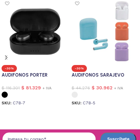
-30%
-30%
AUDIFONOS PORTER
AUDIFONOS SARAJEVO
$
81.329
$
30.962
$
116.301
$
44.276
+ IVA
+ IVA
SKU:
C78-7
SKU:
C78-5
Seleccionar opciones
Seleccionar opciones