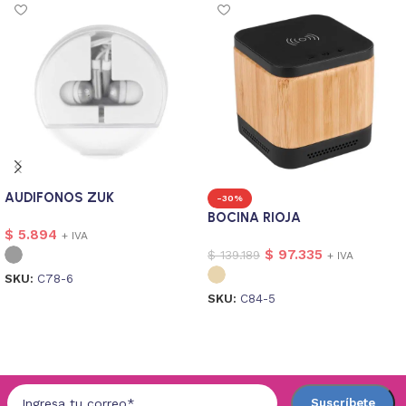
AUDIFONOS ZUK
-30%
BOCINA RIOJA
$
5.894
+ IVA
$
97.335
$
139.189
+ IVA
SKU:
C78-6
SKU:
C84-5
Seleccionar opciones
Seleccionar opciones