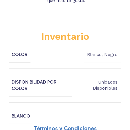
que más te guste.
s
Inventario
COLOR
Blanco
,
Negro
DISPONIBILIDAD POR
Unidades
COLOR
Disponibles
BLANCO
Términos y Condiciones