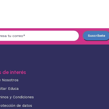
 de interés
e Nosotros
citar Educa
minos y Condiciones
rotección de datos