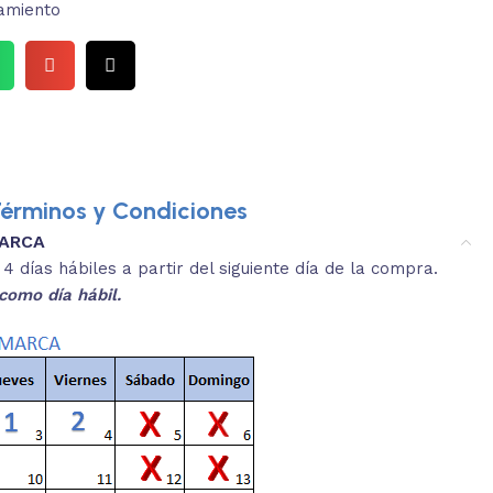
amiento
érminos y Condiciones
MARCA
3.
es y medidas aproximadas.
 días hábiles a partir del siguiente día de la compra.
REVISA
como día hábil.
 producto, que sean acordes a lo que
Selecciona el co
s buscando.