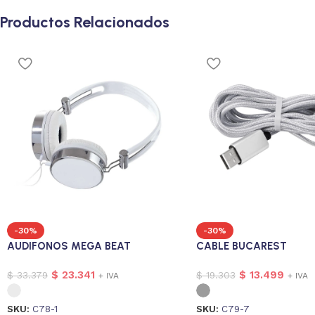
Productos Relacionados
-30%
-30%
AUDIFONOS MEGA BEAT
CABLE BUCAREST
$
23.341
$
13.499
$
33.379
$
19.303
+ IVA
+ IVA
SKU:
C78-1
SKU:
C79-7