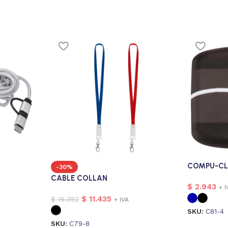
COMPU-CL
-30%
CABLE COLLAN
$
2.943
+ I
$
11.435
$
16.352
+ IVA
SKU:
C81-4
SKU:
C79-8