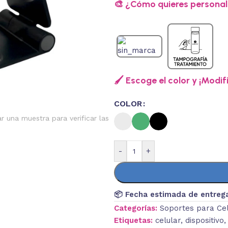
🎨 ¿Cómo quieres personali
🖌️ Escoge el color y ¡Modif
COLOR
ar una muestra para verificar las
-
+
📦 Fecha estimada de entreg
Categorías:
Soportes para Ce
Etiquetas:
celular
,
dispositivo
,