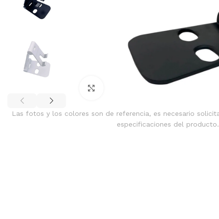
Clic para ampliar
Las fotos y los colores son de referencia, es necesario solicit
especificaciones del producto.