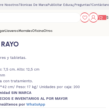
re Nosotros
Técnicas De Marca
Publicitar Educa
¿Preguntas?
Contáctan
$
gar
Llaveros
Morrales
Oficina
Otros
 RAYO
res y tabletas.
: 7,5 cm. Alto: 12,5 cm
0mm
a con tratamiento.
42 cm/ Peso: 17 kg/ Unidades por caja: 200
Unidad SIN MARCA
ECIOS E INVENTARIOS AL POR MAYOR
nsúltenos por
WhatsApp