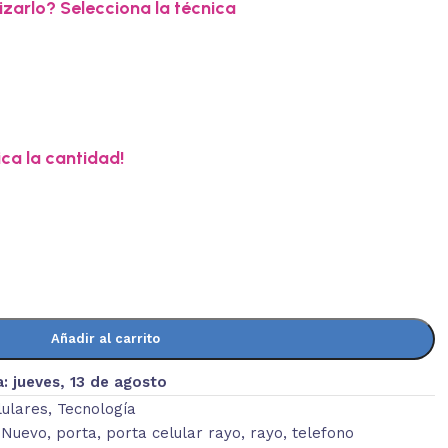
zarlo? Selecciona la técnica
ica la cantidad!
Añadir al carrito
a:
jueves, 13 de agosto
lulares
,
Tecnología
Nuevo
,
porta
,
porta celular rayo
,
rayo
,
telefono