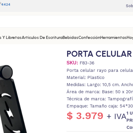
A
11 4424
Sob
 Y Libretas
Artículos De Escritura
Bebidas
Confección
Herramientas
Ho
PORTA CELULAR
SKU:
F83-36
Porta celular rayo para celula
Material: Plastico
Medidas: Largo: 10,5 cm. Ancho
Área de marca: Base: 50 x 2
Técnica de marca: Tampografí
Empaque: Tamaño caja: 54*30*
$
3.979
1 
+ IVA
PR
Co