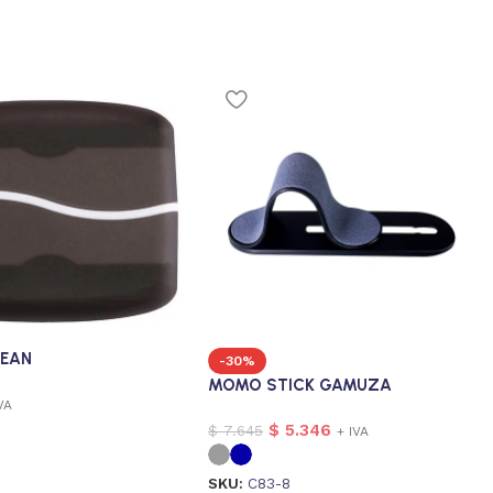
EAN
-30%
MOMO STICK GAMUZA
VA
$
5.346
$
7.645
+ IVA
SKU:
C83-8