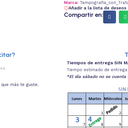
Marca:
Tampografia_con_Trat
Añadir a la lista de deseos
Compartir en:
itar?
T
Tiempos de entrega SIN 
2.
nea.
Descripciones brev
Tiempo estimado de entrega 4
*El día sábado no se cuenta 
o que más te guste.
Lee las especificaciones del
está