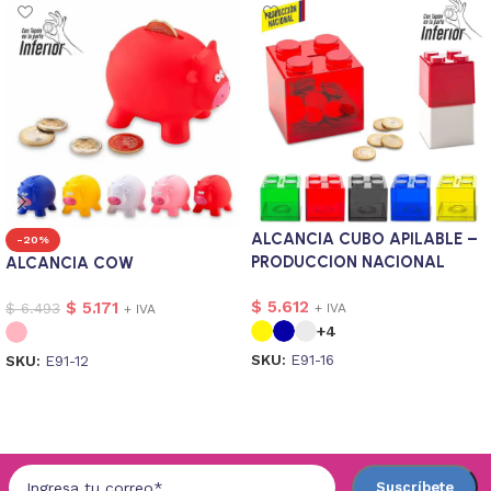
ALCANCIA CUBO APILABLE –
-20%
PRODUCCION NACIONAL
ALCANCIA COW
$
5.612
$
5.171
$
6.493
+ IVA
+ IVA
+4
SKU:
E91-16
SKU:
E91-12
Seleccionar opciones
Seleccionar opciones