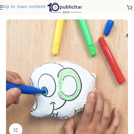
Skip to main content
Home
»
Tienda
»
ANIMALES PINTABLES
Clic para ampliar