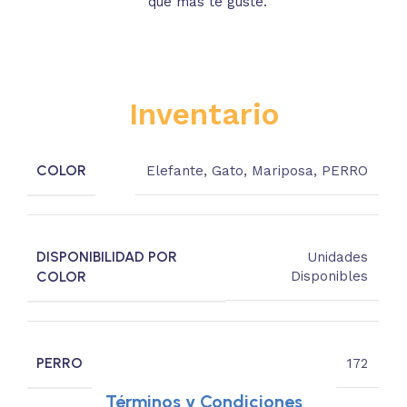
que más te guste.
s
Inventario
COLOR
Elefante
,
Gato
,
Mariposa
,
PERRO
DISPONIBILIDAD POR
Unidades
COLOR
Disponibles
PERRO
172
Términos y Condiciones