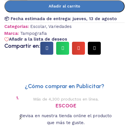
Añadir al carrito
📦 Fecha estimada de entrega:
jueves, 13 de agosto
Categorías:
Escolar
,
Variedades
Marca:
Tampografia
Añadir a la lista de deseos
Compartir en:
¿Cómo comprar en Publicitar?
1.
2.
Más de 4,300 productos en línea.
Des
ESCOGE
Revisa en nuestra tienda online el producto
Lee
que más te guste.
s