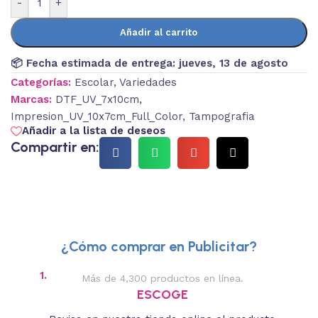
-
+
Añadir al carrito
📦 Fecha estimada de entrega:
jueves, 13 de agosto
Categorías:
Escolar
,
Variedades
Marcas:
DTF_UV_7x10cm
,
Impresion_UV_10x7cm_Full_Color
,
Tampografia
Añadir a la lista de deseos
Compartir en:
¿Cómo comprar en Publicitar?
1.
2.
Más de 4,300 productos en línea.
Des
ESCOGE