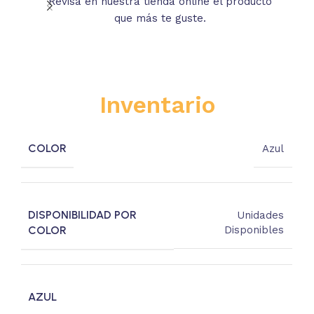
Revisa en nuestra tienda online el producto
Lee
que más te guste.
s
Inventario
COLOR
Azul
DISPONIBILIDAD POR
Unidades
COLOR
Disponibles
AZUL