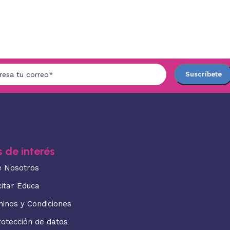
 de interés
e Nosotros
citar Educa
minos y Condiciones
rotección de datos