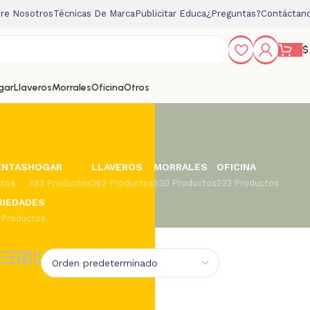
re Nosotros
Técnicas De Marca
Publicitar Educa
¿Preguntas?
Contáctan
$
gar
Llaveros
Morrales
Oficina
Otros
ENTAS
HOGAR
LLAVEROS
MORRALES
OFICINA
ctos
393 Productos
262 Productos
530 Productos
232 Productos
RIEDADES
 Productos