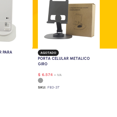
R PARA
AGOTADO
PORTA CELULAR METALICO
GIRO
$
6.574
+ IVA
SKU:
F83-37