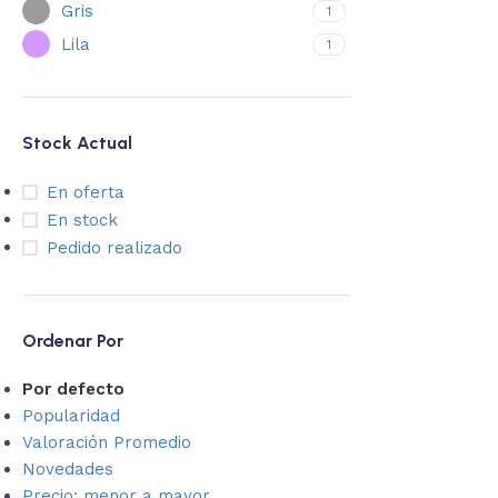
Gris
1
Lila
1
Stock Actual
En oferta
En stock
Pedido realizado
Ordenar Por
Por defecto
Popularidad
Valoración Promedio
Novedades
Precio: menor a mayor