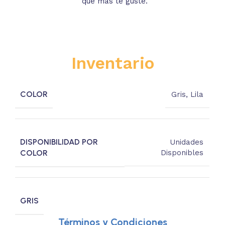
que más te guste.
s
Inventario
COLOR
Gris
,
Lila
DISPONIBILIDAD POR
Unidades
COLOR
Disponibles
GRIS
Términos y Condiciones