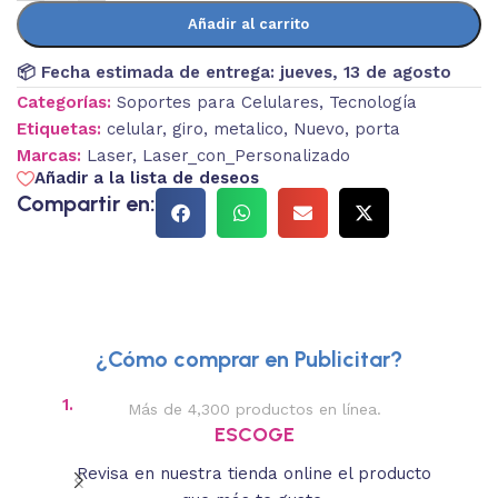
Añadir al carrito
📦 Fecha estimada de entrega:
jueves, 13 de agosto
Categorías:
Soportes para Celulares
,
Tecnología
Etiquetas:
celular
,
giro
,
metalico
,
Nuevo
,
porta
Marcas:
Laser
,
Laser_con_Personalizado
Añadir a la lista de deseos
Compartir en:
¿Cómo comprar en Publicitar?
1.
2.
Más de 4,300 productos en línea.
Des
ESCOGE
Revisa en nuestra tienda online el producto
Lee