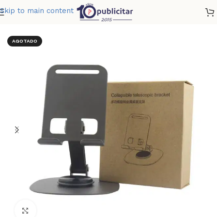
Skip to main content
Home
»
Tienda
»
PORTA CELULAR METALICO GIRO
AGOTADO
Clic para ampliar