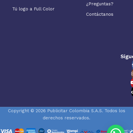
¿Preguntas?
Tú logo a Full Color
Contáctanos
Sígu
Copyright © 2026 Publicitar Colombia S.A.S. Todos los
derechos reservados.