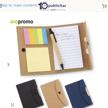
Skip to main content
»
Tienda
»
LIBRETA CON BOLIGRAFO BUTTON RECICLABLE
Clic para ampliar