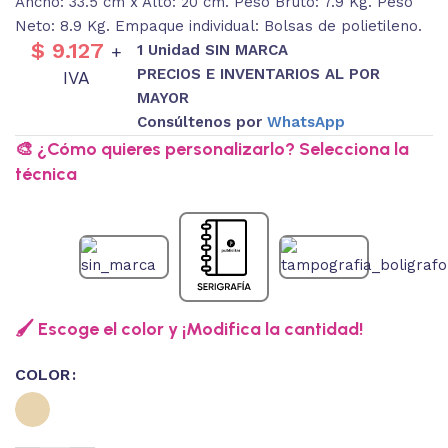
Ancho: 33.5 cm x Alto: 20 cm. Peso Bruto: 7.9 Kg. Peso
Neto: 8.9 Kg. Empaque individual: Bolsas de polietileno.
$
9.127
1 Unidad SIN MARCA
+
PRECIOS E INVENTARIOS AL POR
IVA
MAYOR
Consúltenos por
WhatsApp
🎨 ¿Cómo quieres personalizarlo? Selecciona la
técnica
🖌️ Escoge el color y ¡Modifica la cantidad!
COLOR