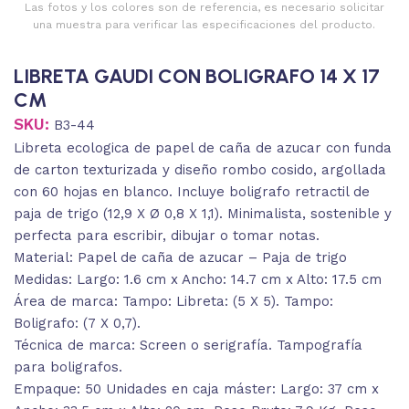
Las fotos y los colores son de referencia, es necesario solicitar
una muestra para verificar las especificaciones del producto.
LIBRETA GAUDI CON BOLIGRAFO 14 X 17
CM
SKU:
B3-44
Libreta ecologica de papel de caña de azucar con funda
de carton texturizada y diseño rombo cosido, argollada
con 60 hojas en blanco. Incluye boligrafo retractil de
paja de trigo (12,9 X Ø 0,8 X 1,1). Minimalista, sostenible y
perfecta para escribir, dibujar o tomar notas.
Material: Papel de caña de azucar – Paja de trigo
Medidas: Largo: 1.6 cm x Ancho: 14.7 cm x Alto: 17.5 cm
Área de marca: Tampo: Libreta: (5 X 5). Tampo:
Boligrafo: (7 X 0,7).
Técnica de marca: Screen o serigrafía. Tampografía
para boligrafos.
Empaque: 50 Unidades en caja máster: Largo: 37 cm x