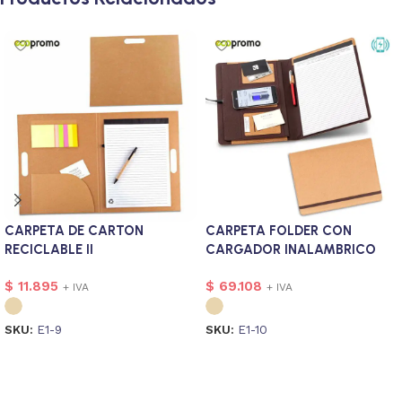
CARPETA DE CARTON
CARPETA FOLDER CON
RECICLABLE II
CARGADOR INALAMBRICO
CORK
$
11.895
$
69.108
+ IVA
+ IVA
SKU:
E1-9
SKU:
E1-10
Seleccionar opciones
Seleccionar opciones