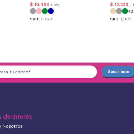
$
10.463
$
12.233
+ IVA
+ 
+2
SKU:
C3-20
SKU:
C3-21
 de interés
e Nosotros