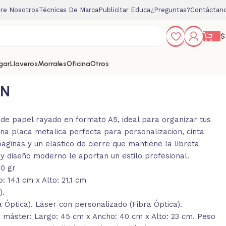
re Nosotros
Técnicas De Marca
Publicitar Educa
¿Preguntas?
Contáctan
$
gar
Llaveros
Morrales
Oficina
Otros
EN
 de papel rayado en formato A5, ideal para organizar tus
 una placa metalica perfecta para personalizacion, cinta
ginas y un elastico de cierre que mantiene la libreta
 y diseño moderno le aportan un estilo profesional.
70 gr
 14.1 cm x Alto: 21.1 cm
).
 Óptica). Láser con personalizado (Fibra Óptica).
 máster: Largo: 45 cm x Ancho: 40 cm x Alto: 23 cm. Peso