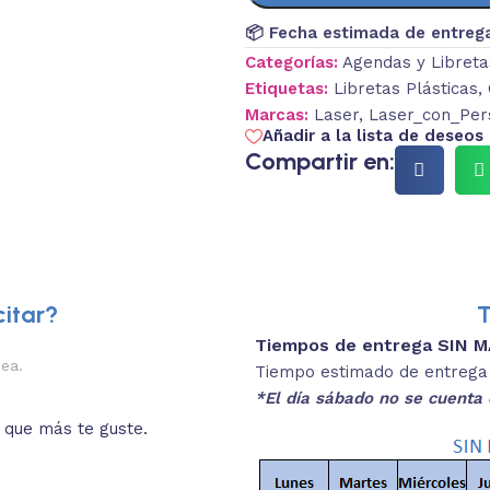
📦 Fecha estimada de entreg
Categorías:
Agendas y Libreta
Etiquetas:
Libretas Plásticas
,
Marcas:
Laser
,
Laser_con_Per
Añadir a la lista de deseos
Compartir en:
itar?
T
Tiempos de entrega SIN 
2.
nea.
Descripciones brev
Tiempo estimado de entrega 4
*El día sábado no se cuenta 
o que más te guste.
Lee las especificaciones del
está