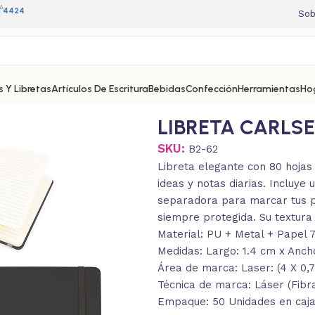
A
11 4424
Sob
 Y Libretas
Artículos De Escritura
Bebidas
Confección
Herramientas
Ho
LIBRETA CARLS
SKU:
B2-62
Libreta elegante con 80 hojas
ideas y notas diarias. Incluye
separadora para marcar tus pa
siempre protegida. Su textura
Material: PU + Metal + Papel 
Medidas: Largo: 1.4 cm x Ancho:
Área de marca: Laser: (4 X 0,7
Técnica de marca: Láser (Fibra
Empaque: 50 Unidades en caja