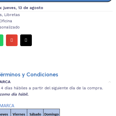
a:
jueves, 13 de agosto
s
,
Libretas
Oficina
sonalizado
érminos y Condiciones
MARCA
3.
es y medidas aproximadas.
 días hábiles a partir del siguiente día de la compra.
REVISA
como día hábil.
 producto, que sean acordes a lo que
Selecciona el co
s buscando.