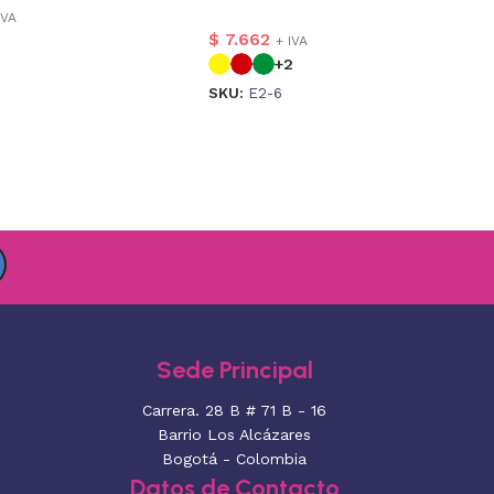
IVA
$
7.662
+ IVA
+2
SKU:
E2-6
Sede Principal
Carrera. 28 B # 71 B - 16
Barrio Los Alcázares
Bogotá - Colombia
Datos de Contacto