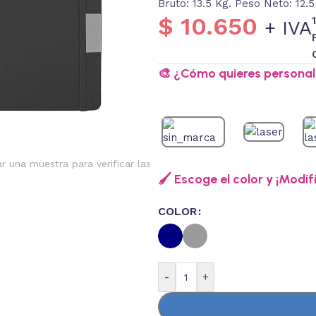
Bruto: 13.5 Kg. Peso Neto: 12.5
$
10.650
+ IVA
🎨 ¿Cómo quieres personali
ar una muestra para verificar las
🖌️ Escoge el color y ¡Modif
COLOR
-
+