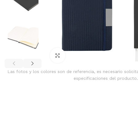
Clic para ampliar
Las fotos y los colores son de referencia, es necesario solicit
especificaciones del producto.