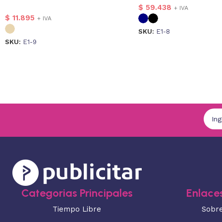
$
59.438
+ IVA
$
11.895
+ IVA
SKU:
E1-8
SKU:
E1-9
Categorias Principales
Enlaces
Tiempo Libre
Sobr