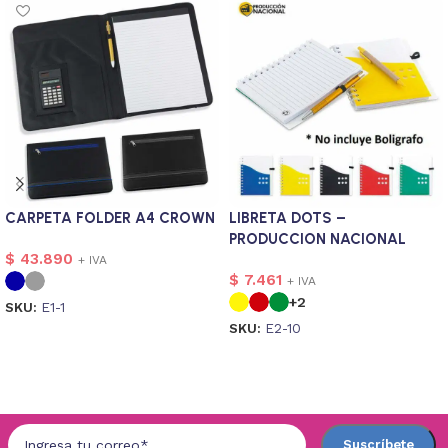
CARPETA FOLDER A4 CROWN
LIBRETA DOTS –
PRODUCCION NACIONAL
$
43.890
+ IVA
$
7.461
+ IVA
+2
SKU:
E1-1
SKU:
E2-10
Seleccionar opciones
Seleccionar opciones