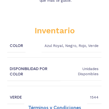
que más te guste.
s
Inventario
COLOR
Azul Royal
,
Negro
,
Rojo
,
Verde
DISPONIBILIDAD POR
Unidades
COLOR
Disponibles
VERDE
1544
Términos y Condiciones