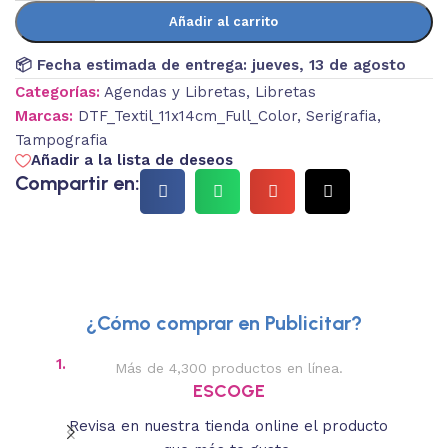
Añadir al carrito
📦 Fecha estimada de entrega:
jueves, 13 de agosto
Categorías:
Agendas y Libretas
,
Libretas
Marcas:
DTF_Textil_11x14cm_Full_Color
,
Serigrafia
,
Tampografia
Añadir a la lista de deseos
Compartir en:
¿Cómo comprar en Publicitar?
1.
2.
Más de 4,300 productos en línea.
Des
ESCOGE
Revisa en nuestra tienda online el producto
Lee