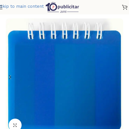
Skip to main content
Home
»
Tienda
»
SET POST IT SQUARE
Clic para ampliar