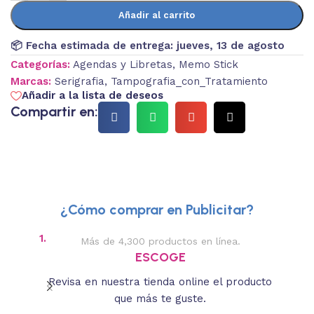
Añadir al carrito
📦 Fecha estimada de entrega:
jueves, 13 de agosto
Categorías:
Agendas y Libretas
,
Memo Stick
Marcas:
Serigrafia
,
Tampografia_con_Tratamiento
Añadir a la lista de deseos
Compartir en:
¿Cómo comprar en Publicitar?
1.
2.
Más de 4,300 productos en línea.
Des
ESCOGE
Revisa en nuestra tienda online el producto
Lee
que más te guste.
s