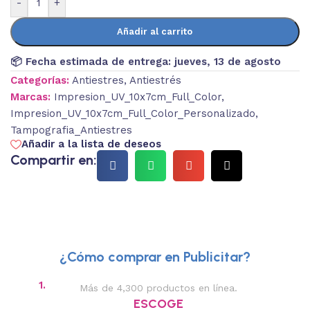
-
+
Añadir al carrito
📦 Fecha estimada de entrega:
jueves, 13 de agosto
Categorías:
Antiestres
,
Antiestrés
Marcas:
Impresion_UV_10x7cm_Full_Color
,
Impresion_UV_10x7cm_Full_Color_Personalizado
,
Tampografia_Antiestres
Añadir a la lista de deseos
Compartir en:
¿Cómo comprar en Publicitar?
1.
2.
Más de 4,300 productos en línea.
Des
ESCOGE