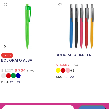
BOLIGRAFO HUNTER
-30%
BOLIGRAFO ALSAFI
$
4.507
+ IVA
$
704
$
1.007
+2
+ IVA
SKU:
C9-20
SKU:
C10-13
Seleccionar opciones
Seleccionar opciones