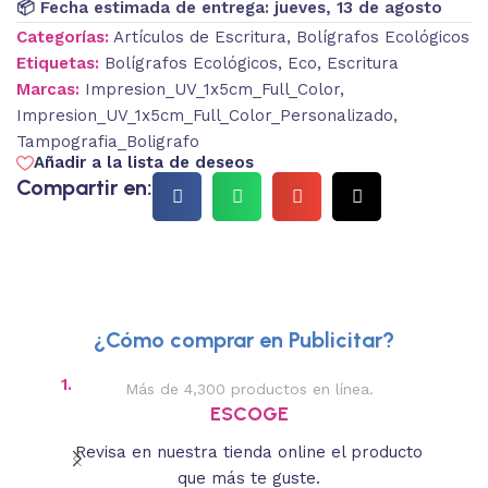
📦 Fecha estimada de entrega:
jueves, 13 de agosto
Categorías:
Artículos de Escritura
,
Bolígrafos Ecológicos
Etiquetas:
Bolígrafos Ecológicos
,
Eco
,
Escritura
Marcas:
Impresion_UV_1x5cm_Full_Color
,
Impresion_UV_1x5cm_Full_Color_Personalizado
,
Tampografia_Boligrafo
Añadir a la lista de deseos
Compartir en:
¿Cómo comprar en Publicitar?
1.
2.
Más de 4,300 productos en línea.
Des
ESCOGE
Revisa en nuestra tienda online el producto
Lee
que más te guste.
s