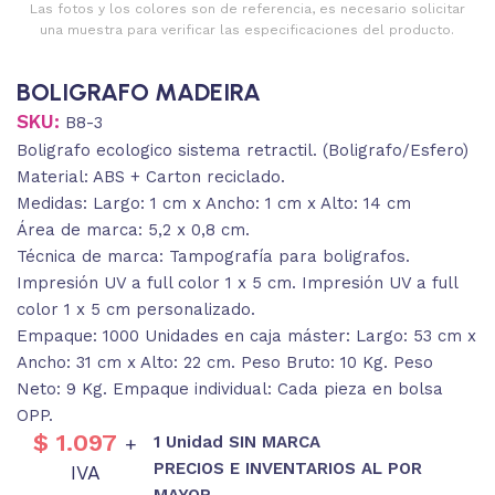
Las fotos y los colores son de referencia, es necesario solicitar
una muestra para verificar las especificaciones del producto.
BOLIGRAFO MADEIRA
SKU:
B8-3
Boligrafo ecologico sistema retractil. (Boligrafo/Esfero)
Material: ABS + Carton reciclado.
Medidas: Largo: 1 cm x Ancho: 1 cm x Alto: 14 cm
Área de marca: 5,2 x 0,8 cm.
Técnica de marca: Tampografía para boligrafos.
Impresión UV a full color 1 x 5 cm. Impresión UV a full
color 1 x 5 cm personalizado.
Empaque: 1000 Unidades en caja máster: Largo: 53 cm x
Ancho: 31 cm x Alto: 22 cm. Peso Bruto: 10 Kg. Peso
Neto: 9 Kg. Empaque individual: Cada pieza en bolsa
OPP.
$
1.097
1 Unidad SIN MARCA
+
PRECIOS E INVENTARIOS AL POR
IVA
MAYOR