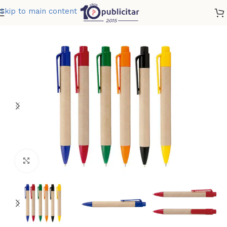
Skip to main content
Home
»
Tienda
»
BOLIGRAFO MADEIRA
Clic para ampliar