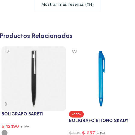
Mostrar más reseñas (114)
Productos Relacionados
BOLIGRAFO BARETI
-30%
BOLIGRAFO BITONO SKADY
$
12.190
+ IVA
$
657
$
939
+ IVA