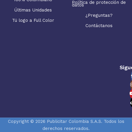
Política de protección de
datos
Últimas Unidades
¿Preguntas?
Tú logo a Full Color
Contáctanos
Sígu
Copyright © 2026 Publicitar Colombia S.A.S. Todos los
derechos reservados.