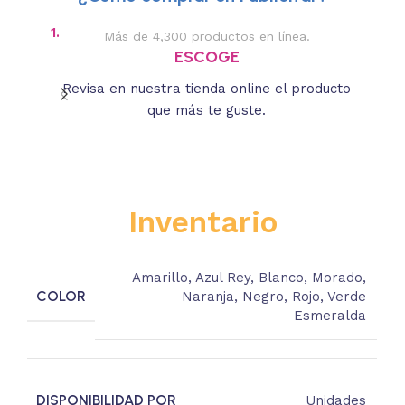
1.
2.
Más de 4,300 productos en línea.
Des
ESCOGE
Revisa en nuestra tienda online el producto
Lee
que más te guste.
s
Inventario
Amarillo
,
Azul Rey
,
Blanco
,
Morado
,
COLOR
Naranja
,
Negro
,
Rojo
,
Verde
Esmeralda
DISPONIBILIDAD POR
Unidades