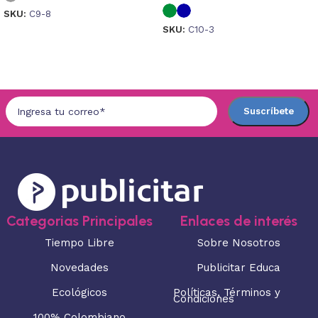
SKU:
C9-8
SKU:
C10-3
Seleccionar opciones
Seleccionar opciones
Categorias Principales
Enlaces de interés
Tiempo Libre
Sobre Nosotros
Novedades
Publicitar Educa
Ecológicos
Políticas, Términos y
Condiciones
100% Colombiano