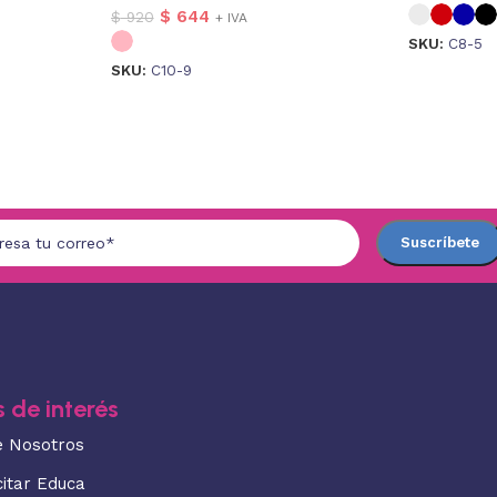
$
644
$
920
+ IVA
SKU:
C8-5
SKU:
C10-9
 de interés
e Nosotros
citar Educa