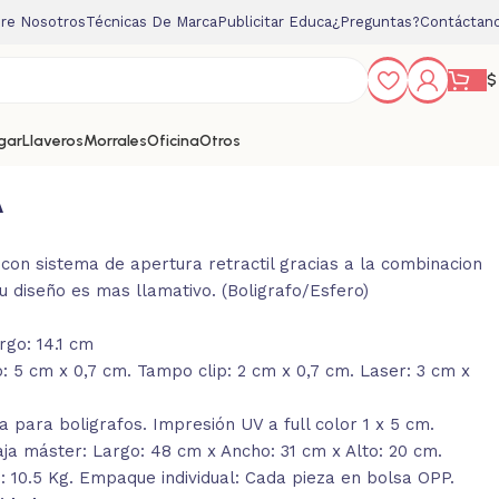
re Nosotros
Técnicas De Marca
Publicitar Educa
¿Preguntas?
Contáctan
$
gar
Llaveros
Morrales
Oficina
Otros
A
con sistema de apertura retractil gracias a la combinacion
u diseño es mas llamativo. (Boligrafo/Esfero)
rgo: 14.1 cm
5 cm x 0,7 cm. Tampo clip: 2 cm x 0,7 cm. Laser: 3 cm x
 para boligrafos. Impresión UV a full color 1 x 5 cm.
a máster: Largo: 48 cm x Ancho: 31 cm x Alto: 20 cm.
: 10.5 Kg. Empaque individual: Cada pieza en bolsa OPP.