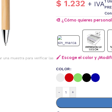
$
1.232
1 U
+ IVA
PRE
Con
🎨 ¿Cómo quieres personali
🖌️ Escoge el color y ¡Modif
ar una muestra para verificar las
COLOR
-
+