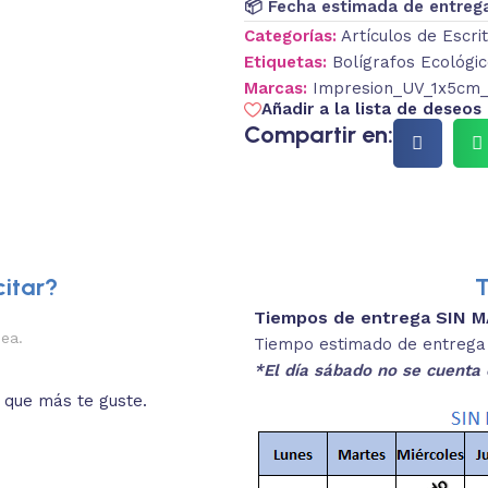
📦 Fecha estimada de entreg
Categorías:
Artículos de Escri
Etiquetas:
Bolígrafos Ecológi
Marcas:
Impresion_UV_1x5cm_F
Añadir a la lista de deseos
Compartir en:
itar?
T
Tiempos de entrega SIN 
2.
nea.
Descripciones brev
Tiempo estimado de entrega 4
*El día sábado no se cuenta 
o que más te guste.
Lee las especificaciones del
está