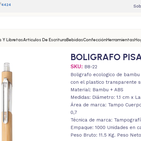
A
11 4424
Sob
 Y Libretas
Artículos De Escritura
Bebidas
Confección
Herramientas
Ho
BOLIGRAFO PIS
SKU:
B8-22
Boligrafo ecologico de bambu 
con el plastico transparente s
Material: Bambu + ABS
Medidas: Diámetro: 1.1 cm x La
Área de marca: Tampo Cuerpo: 
0,7
Técnica de marca: Tampografía
Empaque: 1000 Unidades en caj
Peso Bruto: 11.5 Kg. Peso Neto