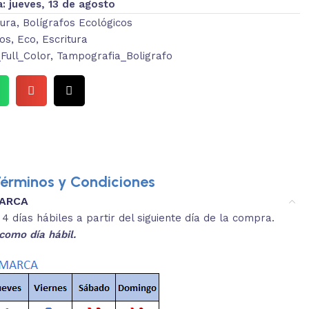
a:
jueves, 13 de agosto
tura
,
Bolígrafos Ecológicos
cos
,
Eco
,
Escritura
ull_Color
,
Tampografia_Boligrafo
érminos y Condiciones
MARCA
3.
es y medidas aproximadas.
 días hábiles a partir del siguiente día de la compra.
REVISA
como día hábil.
 producto, que sean acordes a lo que
Selecciona el co
s buscando.